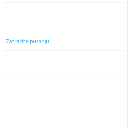
Rent a car Trag Drive
Ratnih Vojnih Invalida 76 Beograd, Borča,
Beograd
[
Zatražite putanju
]
Telefon:
+381 63-327-327
E-mail:
rentacartragbg@gmail.com
Radno vreme info centra:
Ponedeljak – Nedelja
00:00h – 00:00h