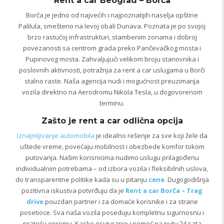
Rent a car Beograd – Borča
Borča je jedno od najvećih i najpoznatijih naselja opštine
Palilula, smešteno na levoj obali Dunava. Poznata je po svojoj
brzo rastućoj infrastrukturi, stambenim zonama i dobroj
povezanosti sa centrom grada preko Pančevačkog mosta i
Pupinovog mosta. Zahvaljujući velikom broju stanovnika i
poslovnih aktivnosti, potražnja za rent a car uslugama u Borči
stalno raste. Naša agencija nudi i mogućnost preuzimanja
vozila direktno na Aerodromu Nikola Tesla, u dogovorenom
terminu.
Zašto je rent a car odlična opcija
Iznajmljivanje automobila
je idealno rešenje za sve koji žele da
uštede vreme, povećaju mobilnost i obezbede komfor tokom
putovanja. Našim korisnicima nudimo uslugu prilagođenu
individualnim potrebama – od izbora vozila i fleksibilnih uslova,
do transparentne politike kada su u pitanju
cene
. Dugogodišnja
pozitivna iskustva potvrđuju da je
Rent a car Borča – Trag
drive
pouzdan partner i za domaće korisnike i za strane
posetioce. Sva naša vozila poseduju kompletnu sigurnosnu i
prateću opremu, Kasko osiguranje i pomoć na putu 24 sata