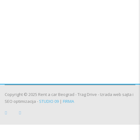
Rent a car Bela Crkva
Rent a car Alibunar
Rent a car Inđija
Rent a car Titel
Rent a car Stara Pazova
Rent a car Nova Pazova
Rent a car Šimanovci
Rent a car Pećinci
Rent a car Smederevo
Rent a car Aranđelovac
Copyright © 2025 Rent a car Beograd - Trag Drive - Izrada web sajta i
SEO optimizacija -
STUDIO 09
|
FIRMA