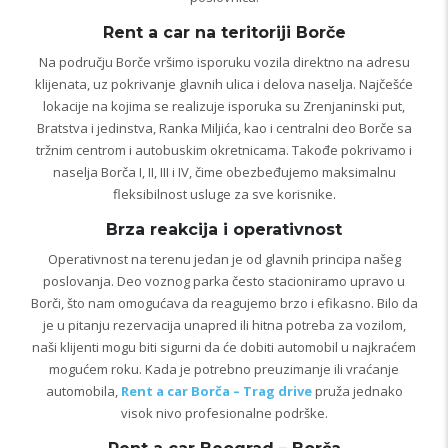
Rent a car na teritoriji Borče
Na području Borče vršimo isporuku vozila direktno na adresu
klijenata, uz pokrivanje glavnih ulica i delova naselja. Najčešće
lokacije na kojima se realizuje isporuka su Zrenjaninski put,
Bratstva i jedinstva, Ranka Miljića, kao i centralni deo Borče sa
tržnim centrom i autobuskim okretnicama. Takođe pokrivamo i
naselja Borča I, II, III i IV, čime obezbeđujemo maksimalnu
fleksibilnost usluge za sve korisnike.
Brza reakcija i operativnost
Operativnost na terenu jedan je od glavnih principa našeg
poslovanja. Deo voznog parka često stacioniramo upravo u
Borči, što nam omogućava da reagujemo brzo i efikasno. Bilo da
je u pitanju rezervacija unapred ili hitna potreba za vozilom,
naši klijenti mogu biti sigurni da će dobiti automobil u najkraćem
mogućem roku. Kada je potrebno preuzimanje ili vraćanje
automobila,
Rent a car Borča – Trag drive
pruža jednako
visok nivo profesionalne podrške.