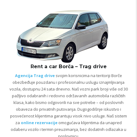
Rent a car Borča – Trag drive
Agencija Trag drive
svojim korisnicima na teritoriji Borče
obezbeđuje pouzdanu i profesionalnu uslugu iznajmljivanja
vozila, dostupnu 24 sata dnevno. Naš vozni park broji više od 30
pažljivo odabranih i redovno održavanih automobila različitih
klasa, kako bismo odgovorili na sve potrebe – od poslovnih
obaveza do privatnih putovanja. Dugogodišnje iskustvo i
posvećenost klijentima garantuju visok nivo usluge. Naš sistem
za
online rezervacije
omogućava klijentima da unapred
odaberu vozilo i termin preuzimanja, bez dodatnih odlazaka u
poslovnicu.