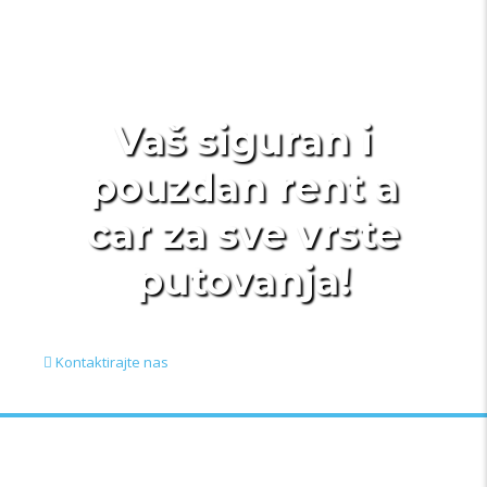
Vaš siguran i
pouzdan rent a
car za sve vrste
putovanja!
Kontaktirajte nas
Ukratko / O Nama