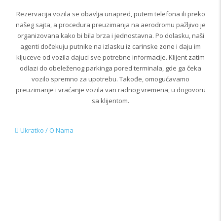
Rezervacija vozila se obavlja unapred, putem telefona ili preko
našeg sajta, a procedura preuzimanja na aerodromu pažljivo je
organizovana kako bi bila brza i jednostavna. Po dolasku, naši
agenti dočekuju putnike na izlasku iz carinske zone i daju im
kljuceve od vozila dajuci sve potrebne informacije. Klijent zatim
odlazi do obeleženog parkinga pored terminala, gde ga čeka
vozilo spremno za upotrebu. Takođe, omogućavamo
preuzimanje i vraćanje vozila van radnog vremena, u dogovoru
sa klijentom.
Ukratko / O Nama