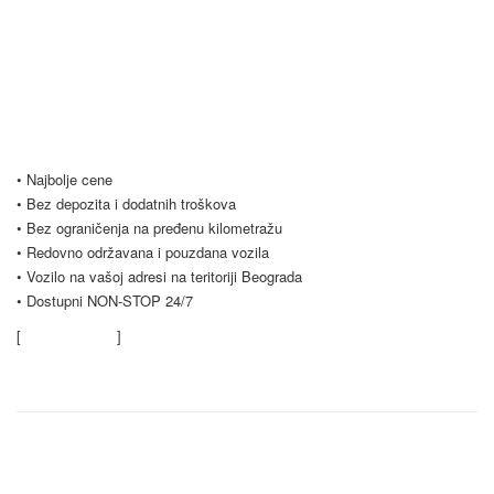
Vršimo iznajmljivanje vozila u Beogradu i Srbiji po najpovoljnijim
uslovima, počevši već od samo 20 evra dnevno. Naš vozni park se
stalno širi i trenutno imamo preko 20 vozila na raspolaganju. Nudimo
Vam i opciju dugoročnog najma vozila, koja je popularna među našim
poslovnim klijentima. Budite slobodni i kontaktirajte nas za sve vrste
pitanja.
• Najbolje cene
• Bez depozita i dodatnih troškova
• Bez ograničenja na pređenu kilometražu
• Redovno održavana i pouzdana vozila
• Vozilo na vašoj adresi na teritoriji Beograda
• Dostupni NON-STOP 24/7
[
Saznajte više
]
Kontaktirajte nas
Rent a car Trag Drive