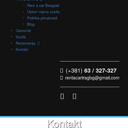
Rent a car Beograd
Uslovi najma vozila
Politika privatnosti
Blog
Cenovnik
Vozila
Rezervacija
Kontakt
(+381)
63 / 327-327
rentacartragbg@gmail.com
Kontakt