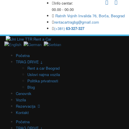
Info centar:
00.00 - 00.00
Ratnih Vojnih Invalida 76, Borča, Beograd
rentacartragbg@gmail.com
(+381)
63-327-327
Početna
TRAG DRIVE ↓
Rent a car Beograd
Uslovi najma vozila
Politika privatnosti
Blog
Cenovnik
Vozila
Rezervacija
Kontakt
Početna
TRAG DRIVE ↓