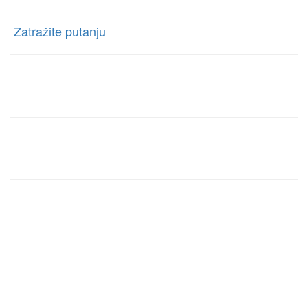
Ratnih Vojnih Invalida 76 Beograd, Borča, Beograd
[
Zatražite putanju
]
Telefon:
+381 63-327-327
E-mail:
rentacartragbg@gmail.com
Radno vreme info centra:
Ponedeljak – Nedelja
00:00h – 00:00h
Brzi linkovi
Home