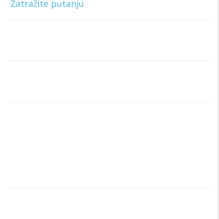
[
Zatražite putanju
]
Telefon:
+381 63-327-327
E-mail:
rentacartragbg@gmail.com
Radno vreme info centra:
Ponedeljak – Nedelja
00:00h – 00:00h
Brzi linkovi
Home
Cenovnik