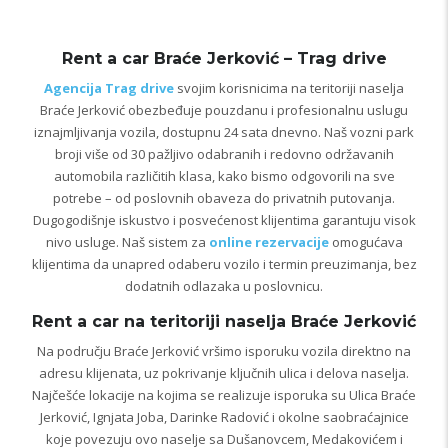
Rent a car Braće Jerković – Trag drive
Agencija Trag drive
svojim korisnicima na teritoriji naselja
Braće Jerković obezbeđuje pouzdanu i profesionalnu uslugu
iznajmljivanja vozila, dostupnu 24 sata dnevno. Naš vozni park
broji više od 30 pažljivo odabranih i redovno održavanih
automobila različitih klasa, kako bismo odgovorili na sve
potrebe – od poslovnih obaveza do privatnih putovanja.
Dugogodišnje iskustvo i posvećenost klijentima garantuju visok
nivo usluge. Naš sistem za
online rezervacije
omogućava
klijentima da unapred odaberu vozilo i termin preuzimanja, bez
dodatnih odlazaka u poslovnicu.
Rent a car na teritoriji naselja Braće Jerković
Na području Braće Jerković vršimo isporuku vozila direktno na
adresu klijenata, uz pokrivanje ključnih ulica i delova naselja.
Najčešće lokacije na kojima se realizuje isporuka su Ulica Braće
Jerković, Ignjata Joba, Darinke Radović i okolne saobraćajnice
koje povezuju ovo naselje sa Dušanovcem, Medakovićem i