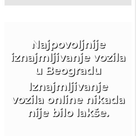
Najpovoljnije
iznajmljivanje vozila
u Beogradu
Iznajmljivanje
vozila online nikada
nije bilo lakše.