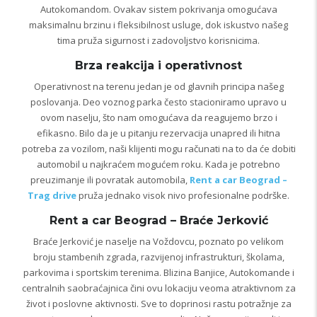
Autokomandom. Ovakav sistem pokrivanja omogućava
maksimalnu brzinu i fleksibilnost usluge, dok iskustvo našeg
tima pruža sigurnost i zadovoljstvo korisnicima.
Brza reakcija i operativnost
Operativnost na terenu jedan je od glavnih principa našeg
poslovanja. Deo voznog parka često stacioniramo upravo u
ovom naselju, što nam omogućava da reagujemo brzo i
efikasno. Bilo da je u pitanju rezervacija unapred ili hitna
potreba za vozilom, naši klijenti mogu računati na to da će dobiti
automobil u najkraćem mogućem roku. Kada je potrebno
preuzimanje ili povratak automobila,
Rent a car Beograd –
Trag drive
pruža jednako visok nivo profesionalne podrške.
Rent a car Beograd – Braće Jerković
Braće Jerković je naselje na Voždovcu, poznato po velikom
broju stambenih zgrada, razvijenoj infrastrukturi, školama,
parkovima i sportskim terenima. Blizina Banjice, Autokomande i
centralnih saobraćajnica čini ovu lokaciju veoma atraktivnom za
život i poslovne aktivnosti. Sve to doprinosi rastu potražnje za