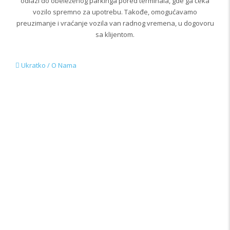
odlazi do obeleženog parkinga pored terminala, gde ga čeka
vozilo spremno za upotrebu. Takođe, omogućavamo
preuzimanje i vraćanje vozila van radnog vremena, u dogovoru
sa klijentom.
Ukratko / O Nama