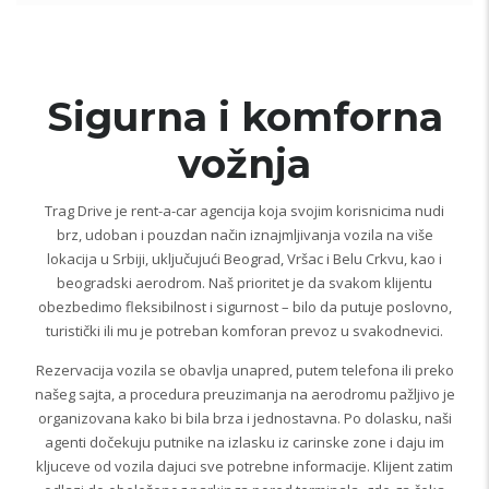
Sigurna i komforna
vožnja
Trag Drive je rent-a-car agencija koja svojim korisnicima nudi
brz, udoban i pouzdan način iznajmljivanja vozila na više
lokacija u Srbiji, uključujući Beograd, Vršac i Belu Crkvu, kao i
beogradski aerodrom. Naš prioritet je da svakom klijentu
obezbedimo fleksibilnost i sigurnost – bilo da putuje poslovno,
turistički ili mu je potreban komforan prevoz u svakodnevici.
Rezervacija vozila se obavlja unapred, putem telefona ili preko
našeg sajta, a procedura preuzimanja na aerodromu pažljivo je
organizovana kako bi bila brza i jednostavna. Po dolasku, naši
agenti dočekuju putnike na izlasku iz carinske zone i daju im
kljuceve od vozila dajuci sve potrebne informacije. Klijent zatim