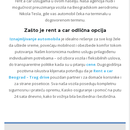
rent a car uslugama u ovom naselju. Naša agencija nudi i
mogućnost preuzimanja vozila na Beogradskom aerodromu
Nikola Tesla, gde vas automobil čeka na terminalu u
dogovorenom terminu.
Zašto je rent a car odlična opcija
Iznajmljivanje automobila
je idealno rešenje za sve koji žele
da uštede vreme, povećaju mobilnost i obezbede komfor tokom
putovanja. Našim korisnicima nudimo uslugu prilagođenu
individualnim potrebama – od izbora vozila i fleksibilnih uslova,
do transparentne politike kada su u pitanju
cene
. Dugogodišnja
pozitivna iskustva klijenata potvrđuju da je
Rent a car
Beograd – Trag drive
pouzdan partner i za domaće korisnike i
za strane posetioce. Sva naša vozila poseduju kompletnu
sigurnosnu i prateću opremu, Kasko osiguranje i pomoć na putu
24 sata dnevno, kako bi vožnja bila bezbedna i bezbrižna.