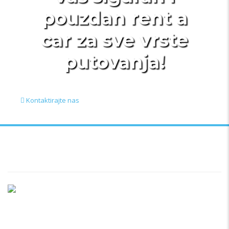
pouzdan rent a
car za sve vrste
putovanja!
Kontaktirajte nas
Ukratko / O Nama
Vršimo iznajmljivanje vozila u Beogradu i Srbiji po najpovoljnijim
uslovima, počevši već od samo 20 evra dnevno. Naš vozni park se
stalno širi i trenutno imamo preko 20 vozila na raspolaganju. Nudimo