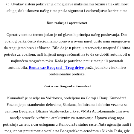
75. Ovakav sistem pokrivanja omogućava maksimalnu brzinu i fleksibilnost
usluge, dok iskustvo našeg tima pruža sigurnost i zadovoljstvo korisnicima.
Brza reakcija i operativnost
Operativnost na terenu jedan je od glavnih principa našeg poslovanja. Deo
voznog parka često stacioniramo upravo u ovom naselju, što nam omogućava
da reagujemo brzo i efikasno. Bilo da je u pitanju rezervacija unapred ili hitna
potreba za vozilom, naši klijenti mogu računati na to da će dobiti automobil u
najkraćem mogućem roku. Kada je potrebno preuzimanje ili povratak
automobila,
Rent a car Beograd – Trag drive
pruža jednako visok nivo
profesionalne podrške.
Rent a car Beograd – Kumodraž
Kumodraž je naselje na Voždovcu, podeljeno na Gornji i Donji Kumodraž.
Poznat je po stambenim delovima, školama, bolnicama i dobrim vezama sa
centrom Beograda. Blizina Voždovačke crkve, VMA i Autokomande čini ovo
naselje strateški važnim i atraktivnim za stanovanje. Upravo zbog toga
potražnja za rent a car uslugama u Kumodražu stalno raste. Naša agencija nudi i
mogućnost preuzimanja vozila na Beogradskom aerodromu Nikola Tesla, gde