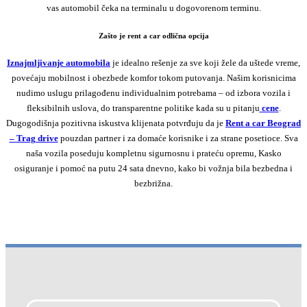
vas automobil čeka na terminalu u dogovorenom terminu.
Zašto je rent a car odlična opcija
Iznajmljivanje automobila
je idealno rešenje za sve koji žele da uštede vreme,
povećaju mobilnost i obezbede komfor tokom putovanja. Našim korisnicima
nudimo uslugu prilagođenu individualnim potrebama – od izbora vozila i
fleksibilnih uslova, do transparentne politike kada su u pitanju
cene
.
Dugogodišnja pozitivna iskustva klijenata potvrđuju da je
Rent a car Beograd
– Trag drive
pouzdan partner i za domaće korisnike i za strane posetioce. Sva
naša vozila poseduju kompletnu sigurnosnu i prateću opremu, Kasko
osiguranje i pomoć na putu 24 sata dnevno, kako bi vožnja bila bezbedna i
bezbrižna.