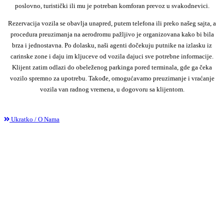
poslovno, turistički ili mu je potreban komforan prevoz u svakodnevici.
Rezervacija vozila se obavlja unapred, putem telefona ili preko našeg sajta, a
procedura preuzimanja na aerodromu pažljivo je organizovana kako bi bila
brza i jednostavna. Po dolasku, naši agenti dočekuju putnike na izlasku iz
carinske zone i daju im kljuceve od vozila dajuci sve potrebne informacije.
Klijent zatim odlazi do obeleženog parkinga pored terminala, gde ga čeka
vozilo spremno za upotrebu. Takođe, omogućavamo preuzimanje i vraćanje
vozila van radnog vremena, u dogovoru sa klijentom.
Ukratko / O Nama