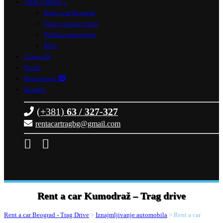
TRAG DRIVE ↓
Rent a car Beograd
Uslovi najma vozila
Politika privatnosti
Blog
Cenovnik
Vozila
Rezervacija
Kontakt
(+381)
63 / 327-327
rentacartragbg@gmail.com
Rent a car Kumodraž – Trag drive
Rent a car Beograd - Trag Drive
>
Iznajmljivanje automobila
>
Rent a car