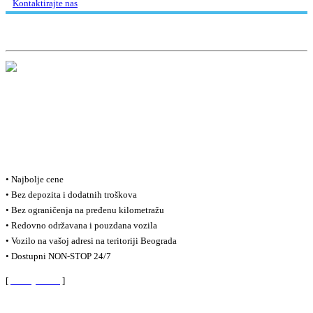
Kontaktirajte nas
Ukratko / O Nama
Vršimo iznajmljivanje vozila u Beogradu i Srbiji po najpovoljnijim uslovima,
počevši već od samo 20 evra dnevno. Naš vozni park se stalno širi i trenutno
imamo preko 20 vozila na raspolaganju. Nudimo Vam i opciju dugoročnog
najma vozila, koja je popularna među našim poslovnim klijentima. Budite
slobodni i kontaktirajte nas za sve vrste pitanja.
• Najbolje cene
• Bez depozita i dodatnih troškova
• Bez ograničenja na pređenu kilometražu
• Redovno održavana i pouzdana vozila
• Vozilo na vašoj adresi na teritoriji Beograda
• Dostupni NON-STOP 24/7
[
Saznajte više
]
Kontaktirajte nas