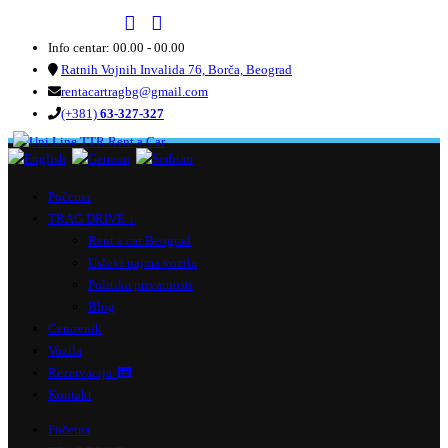
Info centar: 00.00 - 00.00
Ratnih Vojnih Invalida 76, Borča, Beograd
rentacartragbg@gmail.com
(+381)
63-327-327
Početna
TRAG DRIVE ↓
Rent a car Beograd
Uslovi najma vozila
Politika privatnosti
Blog
Cenovnik
Vozila
Rezervacija
Kontakt
Početna