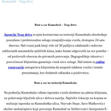
Kumodraž – Trag drive
Rent a car Kumodraž – Trag drive
Agencija Trag drive
svojim korisnicima na teritoriji Kumodraža obezbeđuje
pouzdanu i profesionalnu uslugu iznajmljivanja vozila, dostupnu 24 sata
dnevno. Naš vozni park broji više od 30 pažljivo odabranih i redovno
održavanih automobila različitih klasa, kako bismo odgovorili na sve potrebe –
od poslovnih obaveza do privatnih putovanja. Dugogodišnje iskustvo i
posvećenost klijentima garantuju visok nivo usluge. Naš sistem za
online
rezervacije
omogućava klijentima da unapred odaberu vozilo i termin
preuzimanja, bez dodatnih odlazaka u poslovnicu.
Rent a car na teritoriji Kumodraža
Na području Kumodraža vršimo isporuku vozila direktno na adresu klijenata,
uz pokrivanje ključnih ulica i delova naselja. Najčešće lokacije na kojima se
realizuje isporuka su Kumodraška ulica, Vojvode Stepe, Save Maškovića i
okolne saobraćajnice koje povezuju Kumodraž sa Voždovcem i Autoputem E-