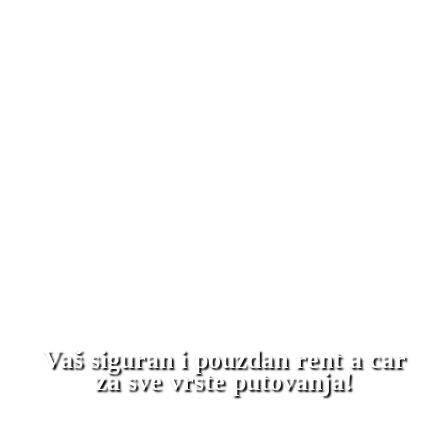
Vaš siguran i pouzdan rent a car
za sve vrste putovanja!