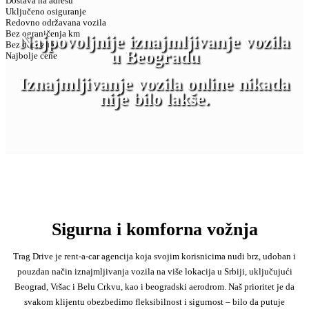
Dostava na adresu
Uključeno osiguranje
Redovno održavana vozila
Bez ograničenja km
Najpovoljnije iznajmljivanje vozila
Bez depozita
u Beogradu
Najbolje cene
Iznajmljivanje vozila online nikada
nije bilo lakše.
Sigurna i komforna vožnja
Trag Drive je rent-a-car agencija koja svojim korisnicima nudi brz, udoban i
pouzdan način iznajmljivanja vozila na više lokacija u Srbiji, uključujući
Beograd, Vršac i Belu Crkvu, kao i beogradski aerodrom. Naš prioritet je da
svakom klijentu obezbedimo fleksibilnost i sigurnost – bilo da putuje