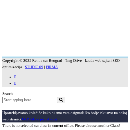
Rent a car Inđija
Rent a car Titel
Rent a car Stara Pazova
Rent a car Nova Pazova
Rent a car Šimanovci
Rent a car Pećinci
Rent a car Smederevo
Rent a car Aranđelovac
Copyright © 2025 Rent a car Beograd - Trag Drive - Izrada web sajta i SEO
optimizacija -
STUDIO 09
|
FIRMA
Search
Upotrebljavamo kolačiće kako bi smo vam osigurali što bolje iskustvo na našoj
web stranici.
Ok
Politika privatnosti
There is no selected car class in current office. Please choose another Class!