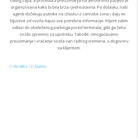
našeg sajta, a procedura preuzimanja na aerodromu pažljivo je
organizovana kako bi bila brza i jednostavna. Po dolasku, naši
agenti dočekuju putnike na izlasku iz carinske zone i daju im
kljuceve od vozila dajuci sve potrebne informacije. Klijent zatim
odlazi do obeleženog parkinga pored terminala, gde ga čeka
vozilo spremno za upotrebu. Takođe, omogućavamo
preuzimanje i vraćanje vozila van radnog vremena, u dogovoru
sa klijentom.
Ukratko / O Nama