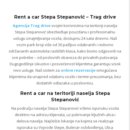
Rent a car Stepa Stepanović – Trag drive
Agencija Trag drive
svojim korisnicima na teritoriji naselja
Stepa Stepanović obezbeđuje pouzdanu i profesionalnu
uslugu iznajmljivanja vozila, dostupnu 24 sata dnevno. Naš
vozni park broji više od 30 pažljivo odabranih i redovno
održavanih automobila različitih klasa, kako bismo odgovorili na
sve potrebe – od poslovnih obaveza do privatnih putovanja.
Dugogodišnje iskustvo i posvećenost klijentima garantuju visok
nivo usluge. Naš sistem za
online rezervacije
omogućava
klijentima da unapred odaberu vozilo i termin preuzimanja, bez
dodatnih odlazaka u poslovnicu.
Rent a car na teritoriji naselja Stepa
Stepanović
Na području naselja Stepa Stepanović vršimo isporuku vozila
direktno na adresu klijenata, uz pokrivanje ključnih ulica i
delova naselja. Najčešće lokacije na kojima se realizuje
isporuka su Vojvode Stepe, Bulevar oslobođenja, Ulica