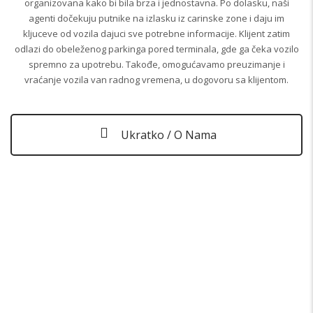
organizovana kako bi bila brza i jednostavna. Po dolasku, naši
agenti dočekuju putnike na izlasku iz carinske zone i daju im
kljuceve od vozila dajuci sve potrebne informacije. Klijent zatim
odlazi do obeleženog parkinga pored terminala, gde ga čeka vozilo
spremno za upotrebu. Takođe, omogućavamo preuzimanje i
vraćanje vozila van radnog vremena, u dogovoru sa klijentom.
Ukratko / O Nama