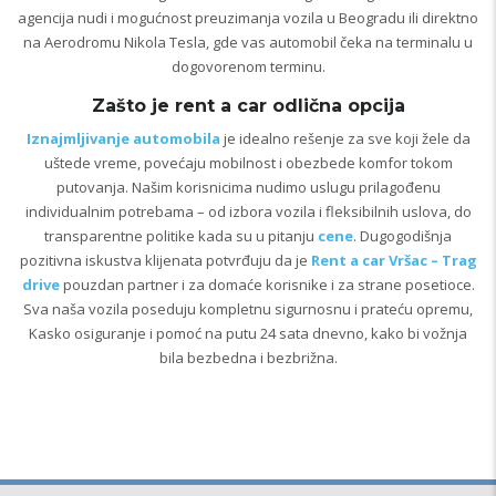
agencija nudi i mogućnost preuzimanja vozila u Beogradu ili direktno
na Aerodromu Nikola Tesla, gde vas automobil čeka na terminalu u
dogovorenom terminu.
Zašto je rent a car odlična opcija
Iznajmljivanje automobila
je idealno rešenje za sve koji žele da
uštede vreme, povećaju mobilnost i obezbede komfor tokom
putovanja. Našim korisnicima nudimo uslugu prilagođenu
individualnim potrebama – od izbora vozila i fleksibilnih uslova, do
transparentne politike kada su u pitanju
cene
. Dugogodišnja
pozitivna iskustva klijenata potvrđuju da je
Rent a car Vršac – Trag
drive
pouzdan partner i za domaće korisnike i za strane posetioce.
Sva naša vozila poseduju kompletnu sigurnosnu i prateću opremu,
Kasko osiguranje i pomoć na putu 24 sata dnevno, kako bi vožnja
bila bezbedna i bezbrižna.