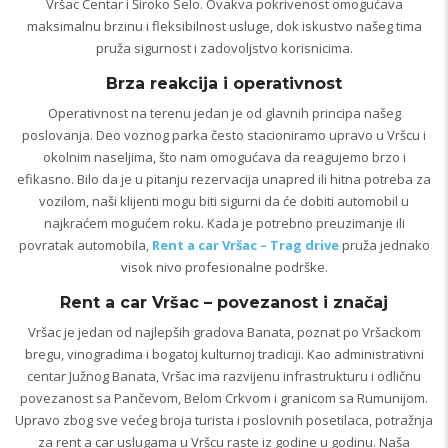
Vršac Centar i Široko Selo. Ovakva pokrivenost omogućava
maksimalnu brzinu i fleksibilnost usluge, dok iskustvo našeg tima
pruža sigurnost i zadovoljstvo korisnicima.
Brza reakcija i operativnost
Operativnost na terenu jedan je od glavnih principa našeg
poslovanja. Deo voznog parka često stacioniramo upravo u Vršcu i
okolnim naseljima, što nam omogućava da reagujemo brzo i
efikasno. Bilo da je u pitanju rezervacija unapred ili hitna potreba za
vozilom, naši klijenti mogu biti sigurni da će dobiti automobil u
najkraćem mogućem roku. Kada je potrebno preuzimanje ili
povratak automobila,
Rent a car Vršac – Trag drive
pruža jednako
visok nivo profesionalne podrške.
Rent a car Vršac – povezanost i značaj
Vršac je jedan od najlepših gradova Banata, poznat po Vršackom
bregu, vinogradima i bogatoj kulturnoj tradiciji. Kao administrativni
centar Južnog Banata, Vršac ima razvijenu infrastrukturu i odličnu
povezanost sa Pančevom, Belom Crkvom i granicom sa Rumunijom.
Upravo zbog sve većeg broja turista i poslovnih posetilaca, potražnja
za rent a car uslugama u Vršcu raste iz godine u godinu. Naša