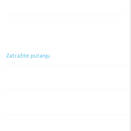
Kontaktirajte nas
Rent a car Trag Drive
Ratnih Vojnih Invalida 76 Beograd, Borča,
Beograd
[
Zatražite putanju
]
Telefon:
+381 63-327-327
E-mail:
rentacartragbg@gmail.com
Radno vreme info centra:
Ponedeljak – Nedelja