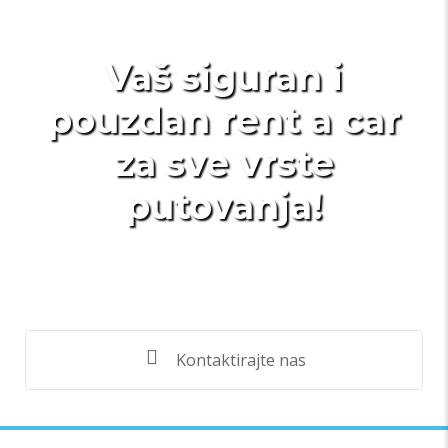
Vaš siguran i
pouzdan rent a car
za sve vrste
putovanja!
Kontaktirajte nas