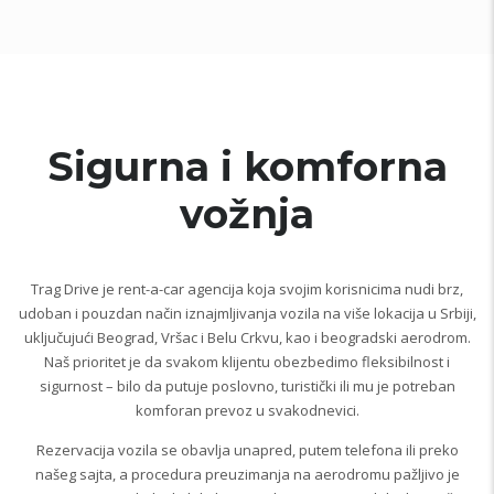
Sigurna i komforna
vožnja
Trag Drive je rent-a-car agencija koja svojim korisnicima nudi brz,
udoban i pouzdan način iznajmljivanja vozila na više lokacija u Srbiji,
uključujući Beograd, Vršac i Belu Crkvu, kao i beogradski aerodrom.
Naš prioritet je da svakom klijentu obezbedimo fleksibilnost i
sigurnost – bilo da putuje poslovno, turistički ili mu je potreban
komforan prevoz u svakodnevici.
Rezervacija vozila se obavlja unapred, putem telefona ili preko
našeg sajta, a procedura preuzimanja na aerodromu pažljivo je