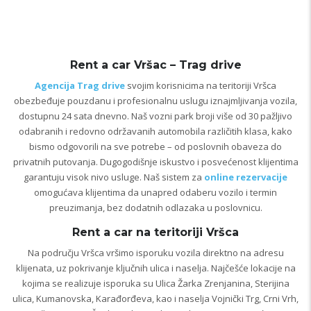
Rent a car Vršac – Trag drive
Agencija Trag drive
svojim korisnicima na teritoriji Vršca
obezbeđuje pouzdanu i profesionalnu uslugu iznajmljivanja vozila,
dostupnu 24 sata dnevno. Naš vozni park broji više od 30 pažljivo
odabranih i redovno održavanih automobila različitih klasa, kako
bismo odgovorili na sve potrebe – od poslovnih obaveza do
privatnih putovanja. Dugogodišnje iskustvo i posvećenost klijentima
garantuju visok nivo usluge. Naš sistem za
online rezervacije
omogućava klijentima da unapred odaberu vozilo i termin
preuzimanja, bez dodatnih odlazaka u poslovnicu.
Rent a car na teritoriji Vršca
Na području Vršca vršimo isporuku vozila direktno na adresu
klijenata, uz pokrivanje ključnih ulica i naselja. Najčešće lokacije na
kojima se realizuje isporuka su Ulica Žarka Zrenjanina, Sterijina
ulica, Kumanovska, Karađorđeva, kao i naselja Vojnički Trg, Crni Vrh,