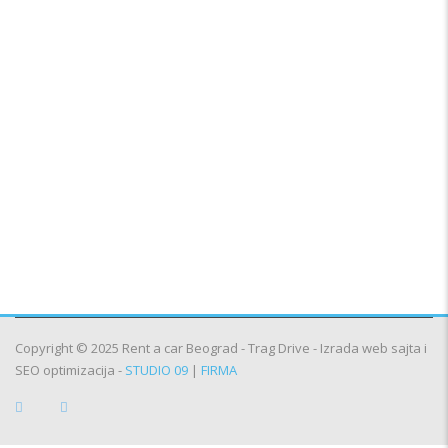
Rent a car Plandište
Rent a car Sečanj
Rent a car Banatsko Novo Selo
Rent a car Bela Crkva
Rent a car Alibunar
Rent a car Inđija
Rent a car Titel
Rent a car Stara Pazova
Rent a car Nova Pazova
Rent a car Šimanovci
Rent a car Pećinci
Rent a car Smederevo
Rent a car Aranđelovac
Copyright © 2025 Rent a car Beograd - Trag Drive - Izrada web sajta i
SEO optimizacija -
STUDIO 09
|
FIRMA