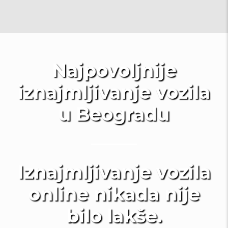
Najpovoljnije
iznajmljivanje vozila
u Beogradu
Iznajmljivanje vozila
online nikada nije
bilo lakše.