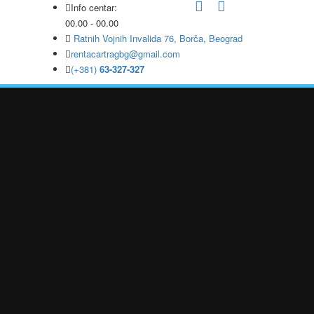
Info centar:
00.00 - 00.00
Ratnih Vojnih Invalida 76, Borča, Beograd
rentacartragbg@gmail.com
(+381)
63-327-327