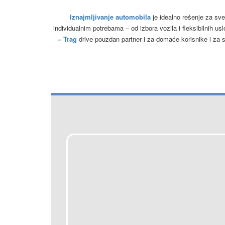
Iznajmljivanje automobila
je idealno rešenje za sv
individualnim potrebama – od izbora vozila i fleksibilnih us
– Trag
drive pouzdan partner i za domaće korisnike i za 