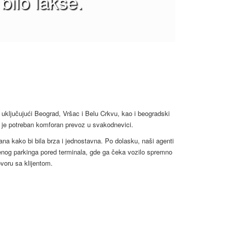
bilo lakše.
, uključujući Beograd, Vršac i Belu Crkvu, kao i beogradski
 mu je potreban komforan prevoz u svakodnevici.
na kako bi bila brza i jednostavna. Po dolasku, naši agenti
eženog parkinga pored terminala, gde ga čeka vozilo spremno
oru sa klijentom.