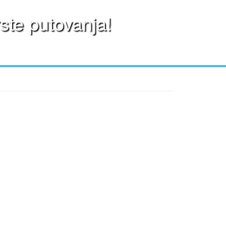
ste putovanja!
o širi i trenutno imamo preko 20 vozila na raspolaganju.
sve vrste pitanja.