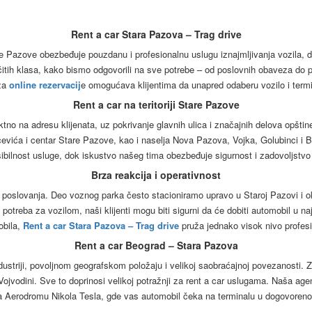
Rent a car Stara Pazova – Trag drive
are Pazove obezbeđuje pouzdanu i profesionalnu uslugu iznajmljivanja vozila, 
ičitih klasa, kako bismo odgovorili na sve potrebe – od poslovnih obaveza do 
 za
online rezervacij
e omogućava klijentima da unapred odaberu vozilo i term
Rent a car na teritoriji Stare Pazove
no na adresu klijenata, uz pokrivanje glavnih ulica i značajnih delova opštin
čevića i centar Stare Pazove, kao i naselja Nova Pazova, Vojka, Golubinci
ksibilnost usluge, dok iskustvo našeg tima obezbeđuje sigurnost i zadovoljstvo
Brza reakcija i operativnost
eg poslovanja. Deo voznog parka često stacioniramo upravo u Staroj Pazovi 
tna potreba za vozilom, naši klijenti mogu biti sigurni da će dobiti automobil 
obila,
Rent a car Stara Pazova – Trag drive
pruža jednako visok nivo profes
Rent a car Beograd – Stara Pazova
ustriji, povoljnom geografskom položaju i velikoj saobraćajnoj povezanosti. Z
 Vojvodini. Sve to doprinosi velikoj potražnji za rent a car uslugama. Naša ag
a Aerodromu Nikola Tesla, gde vas automobil čeka na terminalu u dogovoren