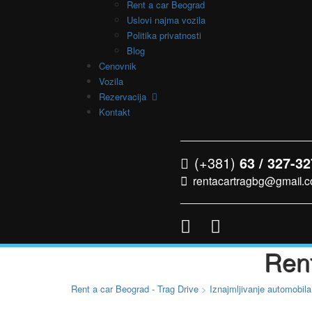
Rent a car Beograd
Uslovi najma vozila
Politika privatnosti
Blog
Cenovnik
Vozila
Rezervacija
Kontakt
(+381)
63 / 327-32
rentacartragbg@gmail.
Rent
Rent a car Beograd - Trag Drive
>
Iznajmljivanje automobila