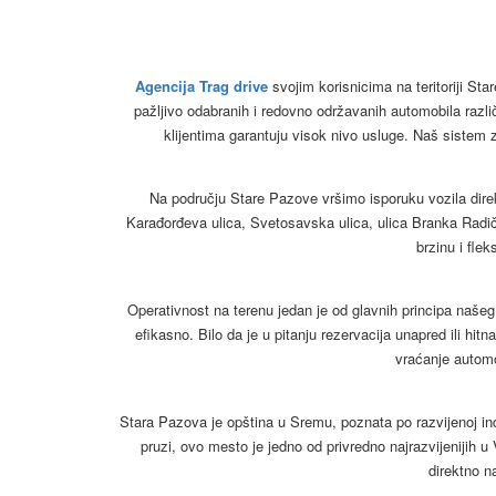
Agencija Trag drive
svojim korisnicima na teritoriji St
pažljivo odabranih i redovno održavanih automobila razl
klijentima garantuju visok nivo usluge. Naš sistem
Na području Stare Pazove vršimo isporuku vozila direkt
Karađorđeva ulica, Svetosavska ulica, ulica Branka Radi
brzinu i fle
Operativnost na terenu jedan je od glavnih principa naš
efikasno. Bilo da je u pitanju rezervacija unapred ili hi
vraćanje autom
Stara Pazova je opština u Sremu, poznata po razvijenoj ind
pruzi, ovo mesto je jedno od privredno najrazvijenijih u
direktno n