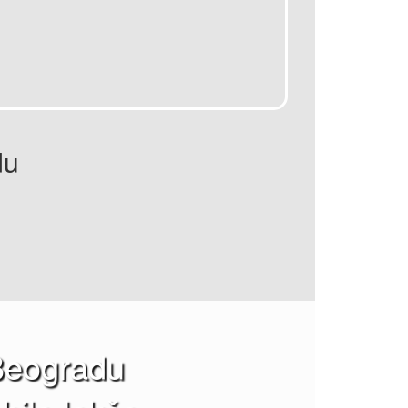
du
 Beogradu