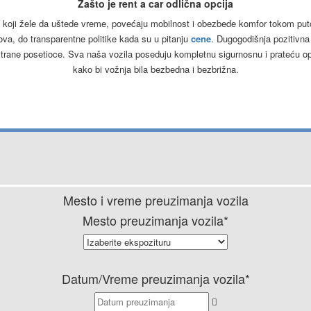
Zašto je rent a car odlična opcija
e koji žele da uštede vreme, povećaju mobilnost i obezbede komfor tokom pu
lova, do transparentne politike kada su u pitanju
cene
. Dugogodišnja pozitivna 
strane posetioce. Sva naša vozila poseduju kompletnu sigurnosnu i prateću 
kako bi vožnja bila bezbedna i bezbrižna.
Mesto i vreme preuzimanja vozila
Mesto preuzimanja vozila*
Datum/Vreme preuzimanja vozila*