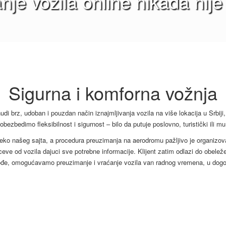
anje vozila online nikada nije 
Sigurna i komforna vožnja
nudi brz, udoban i pouzdan način iznajmljivanja vozila na više lokacija u Srbiji
obezbedimo fleksibilnost i sigurnost – bilo da putuje poslovno, turistički ili
preko našeg sajta, a procedura preuzimanja na aerodromu pažljivo je organizova
uceve od vozila dajuci sve potrebne informacije. Klijent zatim odlazi do obel
ođe, omogućavamo preuzimanje i vraćanje vozila van radnog vremena, u dogov