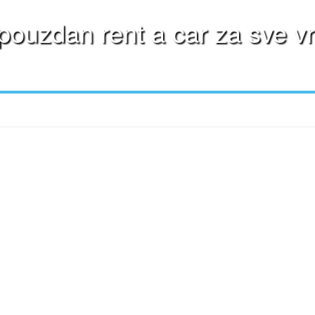
 pouzdan rent a car za sve vr
ljnijim uslovima, počevši već od samo 20 evra dnevno. Naš vozni park se staln
rna među našim poslovnim klijentima. Budite slobodni i kontaktirajte nas za 