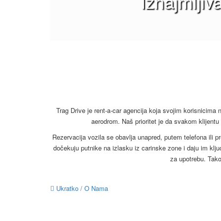
Iznajmljiv
Trag Drive je rent-a-car agencija koja svojim korisnicima 
aerodrom. Naš prioritet je da svakom klijentu 
Rezervacija vozila se obavlja unapred, putem telefona ili 
dočekuju putnike na izlasku iz carinske zone i daju im klj
za upotrebu. Tak
Ukratko / O Nama