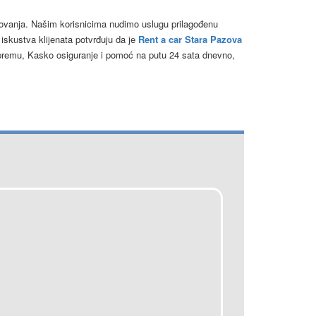
tovanja. Našim korisnicima nudimo uslugu prilagođenu
iskustva klijenata potvrđuju da je
Rent a car Stara Pazova
opremu, Kasko osiguranje i pomoć na putu 24 sata dnevno,