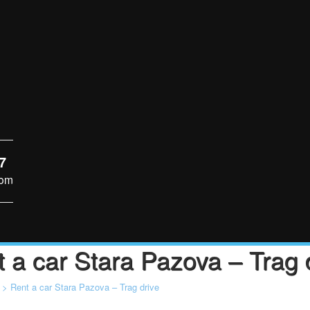
7
com
 a car Stara Pazova – Trag 
>
Rent a car Stara Pazova – Trag drive