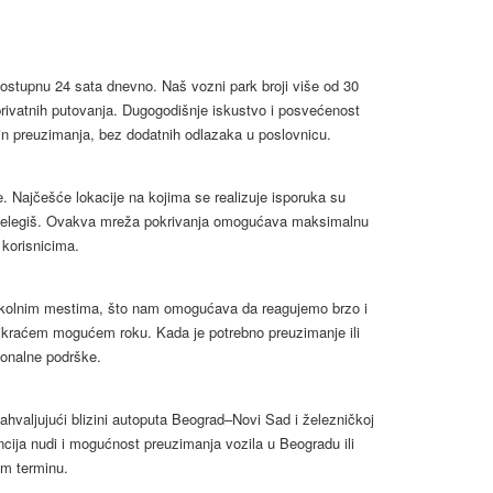
dostupnu 24 sata dnevno. Naš vozni park broji više od 30
privatnih putovanja. Dugogodišnje iskustvo i posvećenost
in preuzimanja, bez dodatnih odlazaka u poslovnicu.
e. Najčešće lokacije na kojima se realizuje isporuka su
 i Belegiš. Ovakva mreža pokrivanja omogućava maksimalnu
 korisnicima.
i okolnim mestima, što nam omogućava da reagujemo brzo i
u najkraćem mogućem roku. Kada je potrebno preuzimanje ili
ionalne podrške.
ahvaljujući blizini autoputa Beograd–Novi Sad i železničkoj
encija nudi i mogućnost preuzimanja vozila u Beogradu ili
om terminu.