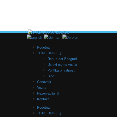
Početna
TRAG DRIVE ↓
Rent a car Beograd
Uslovi najma vozila
Politika privatnosti
Blog
Cenovnik
Vozila
Rezervacija
Kontakt
Početna
TRAG DRIVE ↓