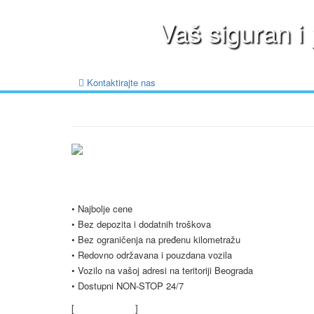
Vaš siguran i
Kontaktirajte nas
Ukratko / O Nama
Vršimo iznajmljivanje vozila u Beogradu i Srbiji po najpovo
Nudimo Vam i opciju dugoročnog najma vozila, koja je popula
• Najbolje cene
• Bez depozita i dodatnih troškova
• Bez ograničenja na pređenu kilometražu
• Redovno održavana i pouzdana vozila
• Vozilo na vašoj adresi na teritoriji Beograda
• Dostupni NON-STOP 24/7
[
Saznajte više
]