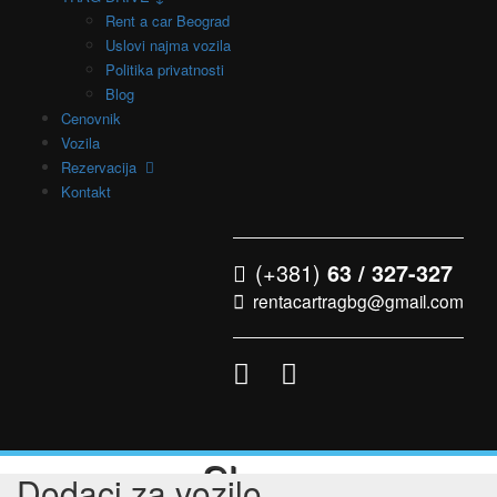
Rent a car Beograd
Uslovi najma vozila
Politika privatnosti
Blog
Cenovnik
Vozila
Rezervacija
Kontakt
(+381)
63 / 327-327
rentacartragbg@gmail.com
Shop
Dodaci za vozilo