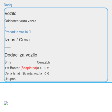
Dodaj
Vozilo
Odaberite vrstu vozila
Pronađite vozilo
Iznos / Cena
--
--
--
Dodaci za vozilo
Šifra
Cena
Zbir
1 x Buster
(Besplatno)
0
€
0
€
Cena iznajmljivanja vozila
0
€
Ukupno
--
Ukratko / O Nama
Vršimo iznajmljivanje vozila u Beogradu i Srbiji po najpovoljnijim