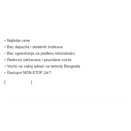
uslovima, počevši već od samo 20 evra dnevno. Naš vozni park se
stalno širi i trenutno imamo preko 20 vozila na raspolaganju. Nudimo
Vam i opciju dugoročnog najma vozila, koja je popularna među našim
poslovnim klijentima. Budite slobodni i kontaktirajte nas za sve vrste
pitanja.
• Najbolje cene
• Bez depozita i dodatnih troškova
• Bez ograničenja na pređenu kilometražu
• Redovno održavana i pouzdana vozila
• Vozilo na vašoj adresi na teritoriji Beograda
• Dostupni NON-STOP 24/7
[
Saznajte više
]
Kontaktirajte nas
Rent a car Trag Drive
Ratnih Vojnih Invalida 76 Beograd, Borča, Beograd