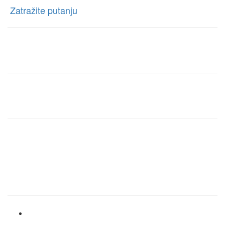
[
Zatražite putanju
]
Telefon:
+381 63-327-327
E-mail:
rentacartragbg@gmail.com
Radno vreme info centra:
Ponedeljak – Nedelja
00:00h – 00:00h
Brzi linkovi
Home
Cenovnik