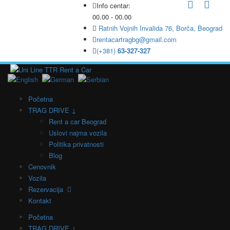
Info centar:
00.00 - 00.00
Ratnih Vojnih Invalida 76, Borča, Beograd
rentacartragbg@gmail.com
(+381)
63-327-327
Početna
TRAG DRIVE ↓
Rent a car Beograd
Uslovi najma vozila
Politika privatnosti
Blog
Cenovnik
Vozila
Rezervacija
Kontakt
Početna
TRAG DRIVE ↓