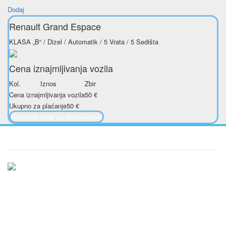
Dodaj
Renault Grand Espace
KLASA „B“ / Dizel / Automatik / 5 Vrata / 5 Sedišta
Cena iznajmljivanja vozila
Kol.
Iznos
Zbir
Cena iznajmljivanja vozila
50
€
Ukupno za plaćanje
50
€
Nastavite dalje sa rezervacijom
Ukratko / O Nama
Vršimo iznajmljivanje vozila u Beogradu i Srbiji po najpovoljnijim
uslovima, počevši već od samo 20 evra dnevno. Naš vozni park se
stalno širi i trenutno imamo preko 20 vozila na raspolaganju. Nudimo
Vam i opciju dugoročnog najma vozila, koja je popularna među našim