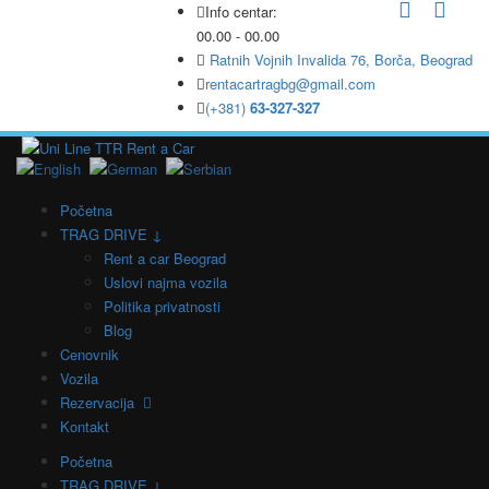
Info centar:
00.00 - 00.00
Ratnih Vojnih Invalida 76, Borča, Beograd
rentacartragbg@gmail.com
(+381)
63-327-327
Početna
TRAG DRIVE ↓
Rent a car Beograd
Uslovi najma vozila
Politika privatnosti
Blog
Cenovnik
Vozila
Rezervacija
Kontakt
Početna
TRAG DRIVE ↓