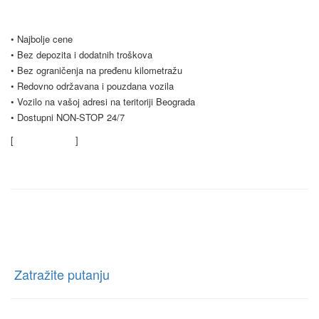
poslovnim klijentima. Budite slobodni i kontaktirajte nas za sve vrste
pitanja.
• Najbolje cene
• Bez depozita i dodatnih troškova
• Bez ograničenja na pređenu kilometražu
• Redovno održavana i pouzdana vozila
• Vozilo na vašoj adresi na teritoriji Beograda
• Dostupni NON-STOP 24/7
[
Saznajte više
]
Kontaktirajte nas
Rent a car Trag Drive
Ratnih Vojnih Invalida 76 Beograd, Borča, Beograd
[
Zatražite putanju
]