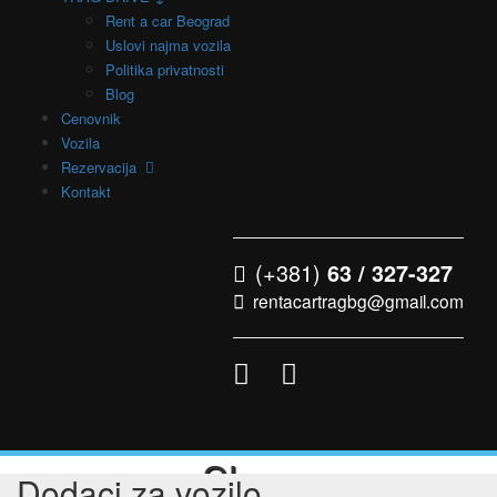
Rent a car Beograd
Uslovi najma vozila
Politika privatnosti
Blog
Cenovnik
Vozila
Rezervacija
Kontakt
(+381)
63 / 327-327
rentacartragbg@gmail.com
Shop
Dodaci za vozilo