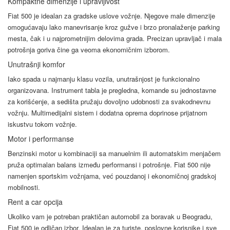
Kompaktne dimenzije i upravljivost
Fiat 500 je idealan za gradske uslove vožnje. Njegove male dimenzije
omogućavaju lako manevrisanje kroz gužve i brzo pronalaženje parking
mesta, čak i u najprometnijim delovima grada. Precizan upravljač i mala
potrošnja goriva čine ga veoma ekonomičnim izborom.
Unutrašnji komfor
Iako spada u najmanju klasu vozila, unutrašnjost je funkcionalno
organizovana. Instrument tabla je pregledna, komande su jednostavne
za korišćenje, a sedišta pružaju dovoljno udobnosti za svakodnevnu
vožnju. Multimedijalni sistem i dodatna oprema doprinose prijatnom
iskustvu tokom vožnje.
Motor i performanse
Benzinski motor u kombinaciji sa manuelnim ili automatskim menjačem
pruža optimalan balans između performansi i potrošnje. Fiat 500 nije
namenjen sportskim vožnjama, već pouzdanoj i ekonomičnoj gradskoj
mobilnosti.
Rent a car opcija
Ukoliko vam je potreban praktičan automobil za boravak u Beogradu,
Fiat 500 je odličan izbor. Idealan je za turiste, poslovne korisnike i sve