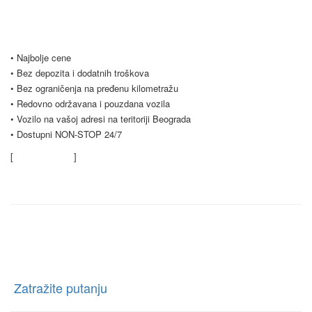
Vam i opciju dugoročnog najma vozila, koja je popularna među našim
poslovnim klijentima. Budite slobodni i kontaktirajte nas za sve vrste
pitanja.
• Najbolje cene
• Bez depozita i dodatnih troškova
• Bez ograničenja na pređenu kilometražu
• Redovno održavana i pouzdana vozila
• Vozilo na vašoj adresi na teritoriji Beograda
• Dostupni NON-STOP 24/7
[
Saznajte više
]
Kontaktirajte nas
Rent a car Trag Drive
Ratnih Vojnih Invalida 76 Beograd, Borča, Beograd
[
Zatražite putanju
]