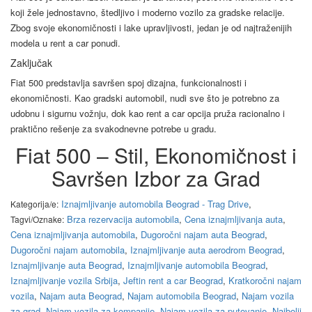
koji žele jednostavno, štedljivo i moderno vozilo za gradske relacije.
Zbog svoje ekonomičnosti i lake upravljivosti, jedan je od najtraženijih
modela u rent a car ponudi.
Zaključak
Fiat 500 predstavlja savršen spoj dizajna, funkcionalnosti i
ekonomičnosti. Kao gradski automobil, nudi sve što je potrebno za
udobnu i sigurnu vožnju, dok kao rent a car opcija pruža racionalno i
praktično rešenje za svakodnevne potrebe u gradu.
Fiat 500 – Stil, Ekonomičnost i
Savršen Izbor za Grad
Iznajmljivanje automobila Beograd - Trag Drive
,
Kategorija/e:
Brza rezervacija automobila
,
Cena iznajmljivanja auta
,
Tagvi/Oznake:
Cena iznajmljivanja automobila
,
Dugoročni najam auta Beograd
,
Dugoročni najam automobila
,
Iznajmljivanje auta aerodrom Beograd
,
Iznajmljivanje auta Beograd
,
Iznajmljivanje automobila Beograd
,
Iznajmljivanje vozila Srbija
,
Jeftin rent a car Beograd
,
Kratkoročni najam
vozila
,
Najam auta Beograd
,
Najam automobila Beograd
,
Najam vozila
za grad
,
Najam vozila za kompanije
,
Najam vozila za putovanje
,
Najbolji