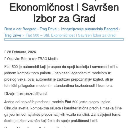
Ekonomičnost i Savršen
Izbor za Grad
Rent a car Beograd - Trag Drive
>
Iznajmljivanje automobila Beograd -
Trag Drive
>
Fiat 500 – Stil, Ekonomičnost i Savršen Izbor za Grad
28 Februara, 2026
Objavio:
Rent a car TRAG Media
Fiat 500 je automobil koji je uspeo da spoji tradiciju i savremeni stil u
jednom kompaktnom paketu. Inspirisan legendarnim modelom iz
prošlog veka, ovaj automobil je zadržao prepoznatljiv izgled, ali je
tehnički prilagođen modernim standardima bezbednosti i komfora.
Dizajn i prepoznatljivost
Jedna od najvećih prednosti modela Fiat 500 jeste njegov izgled.
Okrugla svetla, kompaktna silueta i karakteristična prednja maska čine
ga jednim od najlakše prepoznatljivih vozila na ulici. Zahvaljujući tome,
često je izbor vozača koji žele da spoje praktičnost i stil.