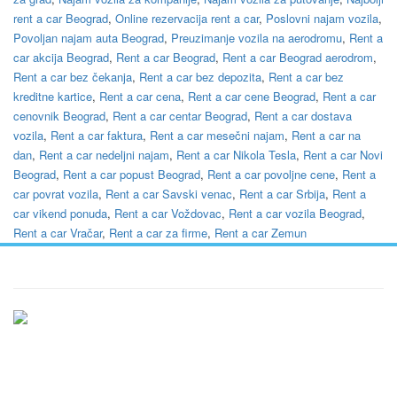
rent a car Beograd
,
Online rezervacija rent a car
,
Poslovni najam vozila
,
Povoljan najam auta Beograd
,
Preuzimanje vozila na aerodromu
,
Rent a
car akcija Beograd
,
Rent a car Beograd
,
Rent a car Beograd aerodrom
,
Rent a car bez čekanja
,
Rent a car bez depozita
,
Rent a car bez
kreditne kartice
,
Rent a car cena
,
Rent a car cene Beograd
,
Rent a car
cenovnik Beograd
,
Rent a car centar Beograd
,
Rent a car dostava
vozila
,
Rent a car faktura
,
Rent a car mesečni najam
,
Rent a car na
dan
,
Rent a car nedeljni najam
,
Rent a car Nikola Tesla
,
Rent a car Novi
Beograd
,
Rent a car popust Beograd
,
Rent a car povoljne cene
,
Rent a
car povrat vozila
,
Rent a car Savski venac
,
Rent a car Srbija
,
Rent a
car vikend ponuda
,
Rent a car Voždovac
,
Rent a car vozila Beograd
,
Rent a car Vračar
,
Rent a car za firme
,
Rent a car Zemun
Ukratko / O Nama
Vršimo iznajmljivanje vozila u Beogradu i Srbiji po najpovoljnijim
uslovima, počevši već od samo 20 evra dnevno. Naš vozni park se
stalno širi i trenutno imamo preko 20 vozila na raspolaganju. Nudimo