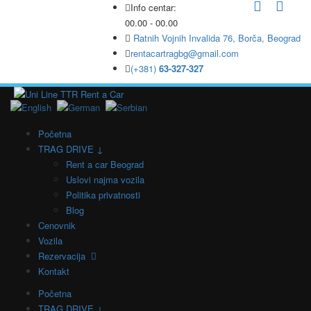
Info centar:
00.00 - 00.00
Ratnih Vojnih Invalida 76, Borča, Beograd
rentacartragbg@gmail.com
(+381)
63-327-327
Početna
TRAG DRIVE ↓
Rent a car Beograd
Uslovi najma vozila
Politika privatnosti
Blog
Cenovnik
Vozila
Rezervacija
Kontakt
Početna
TRAG DRIVE ↓