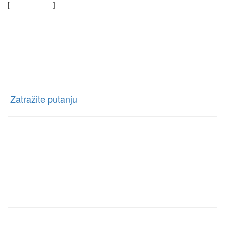
[
Saznajte više
]
Kontaktirajte nas
Rent a car Trag Drive
Ratnih Vojnih Invalida 76 Beograd, Borča, Beograd
[
Zatražite putanju
]
Telefon:
+381 63-327-327
E-mail:
rentacartragbg@gmail.com
Radno vreme info centra: