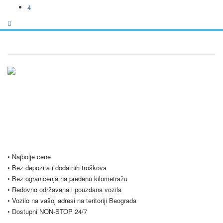
4
Ukratko / O Nama
Vršimo iznajmljivanje vozila u Beogradu i Srbiji po najpovoljnijim
uslovima, počevši već od samo 20 evra dnevno. Naš vozni park se
stalno širi i trenutno imamo preko 20 vozila na raspolaganju. Nudimo
Vam i opciju dugoročnog najma vozila, koja je popularna među našim
poslovnim klijentima. Budite slobodni i kontaktirajte nas za sve vrste
pitanja.
• Najbolje cene
• Bez depozita i dodatnih troškova
• Bez ograničenja na pređenu kilometražu
• Redovno održavana i pouzdana vozila
• Vozilo na vašoj adresi na teritoriji Beograda
• Dostupni NON-STOP 24/7