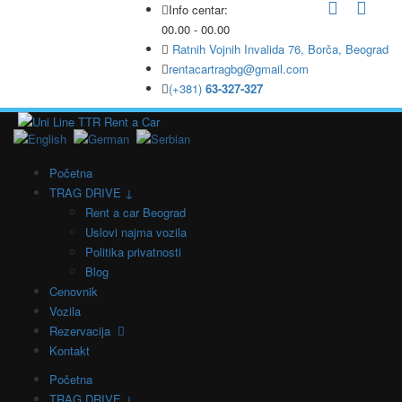
Info centar:
00.00 - 00.00
Ratnih Vojnih Invalida 76, Borča, Beograd
rentacartragbg@gmail.com
(+381)
63-327-327
Početna
TRAG DRIVE ↓
Rent a car Beograd
Uslovi najma vozila
Politika privatnosti
Blog
Cenovnik
Vozila
Rezervacija
Kontakt
Početna
TRAG DRIVE ↓