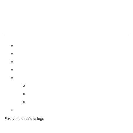
Ponedeljak – Nedelja
00:00h – 00:00h
Brzi linkovi
Home
Cenovnik
Vozila
Rezervacija
RENT A CAR TRAG↓
O Nama
Uslovi najma vozila
Politika privatnosti
Kontakt
Pokrivenost naše usluge
Rent a car Zemun
Rent a car Vračar