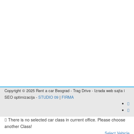
Rent a car Plandište
Rent a car Sečanj
Rent a car Banatsko Novo Selo
Rent a car Bela Crkva
Rent a car Alibunar
Rent a car Inđija
Rent a car Titel
Rent a car Stara Pazova
Rent a car Nova Pazova
Rent a car Šimanovci
Rent a car Pećinci
Rent a car Smederevo
Rent a car Aranđelovac
Copyright © 2025 Rent a car Beograd - Trag Drive - Izrada web sajta i
SEO optimizacija -
STUDIO 09
|
FIRMA
There is no selected car class in current office. Please choose
another Class!
Select Vehicle