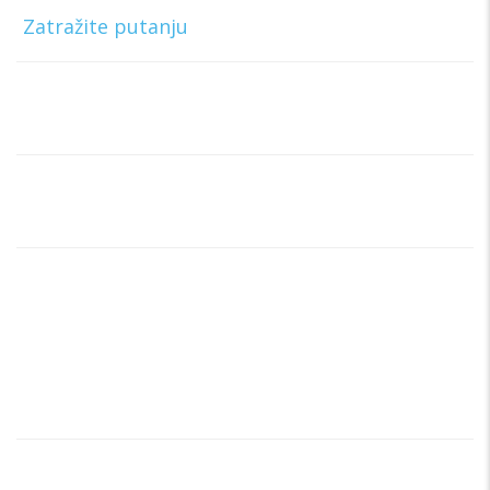
Beograd
[
Zatražite putanju
]
Telefon:
+381 63-327-327
E-mail:
rentacartragbg@gmail.com
Radno vreme info centra:
Ponedeljak – Nedelja
00:00h – 00:00h
Brzi linkovi
Home