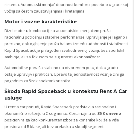
sistema. Automatski menjač doprinosi komforu, posebno u gradskoj
vožnji sa čestim zaustavljanjima i kretanjima.
Motor i vozne karakteristike
Dizel motor u kombinaciji sa automatskim menjačem pruža
racionalnu potrošnju i stabilne performanse. Upravljanje je lagano i
precizno, dok ogibljenje pruža balans između udobnosti i stabilnosti.
Rapid Spaceback je prilagođen svakodnevnoj vožnji, bez sportskih
ambicija, ali sa fokusom na sigurnost i ekonomičnost.
Automobil se ponaša stabilno na otvorenom putu, dok u gradu
ostaje upravljiv i praktičan. Upravo ta jednostavnost vožnje čini ga
pogodnim za širok spektar korisnika.
Škoda Rapid Spaceback u kontekstu Rent A Car
usluge
U rent a car ponudi, Rapid Spaceback predstavlja racionalno i
ekonomično rešenje u C segmentu. Cena najma od
35 € dnevno
pozicionira ga kao konkurentan izbor za korisnike koji žele više
prostora od B klase, ali bez prelaska u skuplji segment.