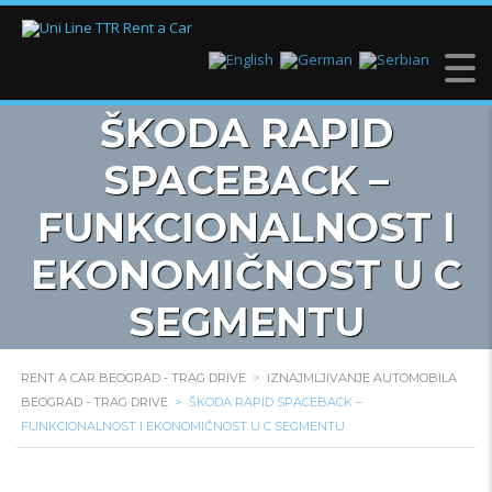
ŠKODA RAPID
SPACEBACK –
FUNKCIONALNOST I
EKONOMIČNOST U C
SEGMENTU
RENT A CAR BEOGRAD - TRAG DRIVE
>
IZNAJMLJIVANJE AUTOMOBILA
BEOGRAD - TRAG DRIVE
>
ŠKODA RAPID SPACEBACK –
FUNKCIONALNOST I EKONOMIČNOST U C SEGMENTU