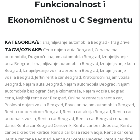
Funkcionalnost i
Ekonomičnost u C Segmentu
KATEGORIJA/E:
Iznajmljivanje automobila Beograd - Trag Drive
TAGVI/OZNAKE:
Cena najma auta Beograd
,
Cena najma
automobila
,
Dugoročni najam automobila Beograd
,
Iznajmljivanje
auta Beograd
,
Iznajmljivanje automobila Beograd
,
Iznajmljivanje kola
Beograd
,
Iznajmljivanje vozila aerodrom Beograd
,
Iznajmljivanje
vozila Beograd
,
Jeftin rent a car Beograd
,
Kratkoročni najam vozila
Beograd
,
Najam auta Beograd
,
Najam automobila Beograd
,
Najam
automobila bez ograničenja kilometraže
,
Najam vozila Beograd
cena
,
Najbolji rent a car Beograd
,
Online rezervacija rent a car
,
Poslovni najam vozila Beograd
,
Povoljan najam automobila Beograd
,
Rent a car aerodrom Beograd
,
Rent a car akcija Beograd
,
Rent a car
automatik vozila
,
Rent a car Beograd
,
Rent a car Beograd cena po
danu
,
Rent a car Beograd Cenovnik
,
Rent a car bez depozita
,
Rent a
car bez kreditne kartice
,
Rent a car brza rezervacija
,
Rent a car cena
,
Rent a car cene Beograd
,
Rent a car centar Beograd
,
Rent a car dizel