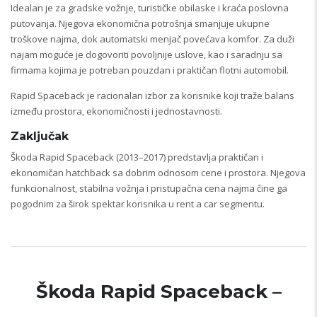
Idealan je za gradske vožnje, turističke obilaske i kraća poslovna
putovanja. Njegova ekonomična potrošnja smanjuje ukupne
troškove najma, dok automatski menjač povećava komfor. Za duži
najam moguće je dogovoriti povoljnije uslove, kao i saradnju sa
firmama kojima je potreban pouzdan i praktičan flotni automobil.
Rapid Spaceback je racionalan izbor za korisnike koji traže balans
između prostora, ekonomičnosti i jednostavnosti.
Zaključak
Škoda Rapid Spaceback (2013–2017) predstavlja praktičan i
ekonomičan hatchback sa dobrim odnosom cene i prostora. Njegova
funkcionalnost, stabilna vožnja i pristupačna cena najma čine ga
pogodnim za širok spektar korisnika u rent a car segmentu.
Škoda Rapid Spaceback –