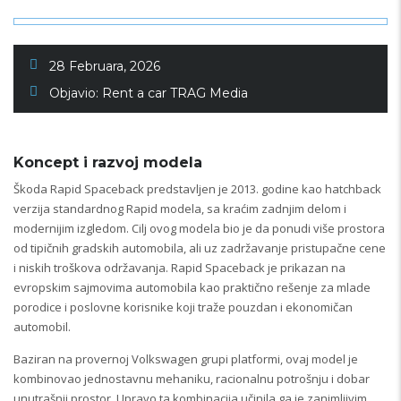
28 Februara, 2026
Objavio:
Rent a car TRAG Media
Koncept i razvoj modela
Škoda Rapid Spaceback predstavljen je 2013. godine kao hatchback
verzija standardnog Rapid modela, sa kraćim zadnjim delom i
modernijim izgledom. Cilj ovog modela bio je da ponudi više prostora
od tipičnih gradskih automobila, ali uz zadržavanje pristupačne cene
i niskih troškova održavanja. Rapid Spaceback je prikazan na
evropskim sajmovima automobila kao praktično rešenje za mlade
porodice i poslovne korisnike koji traže pouzdan i ekonomičan
automobil.
Baziran na provernoj Volkswagen grupi platformi, ovaj model je
kombinovao jednostavnu mehaniku, racionalnu potrošnju i dobar
unutrašnji prostor. Upravo ta kombinacija učinila ga je zanimljivim