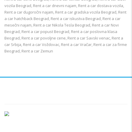
vozila Beograd
,
Rent a car dnevni najam
,
Rent a car dostava vozila
,
Rent a car dugoročni najam
,
Rent a car gradska vozila Beograd
,
Rent
a car hatchback Beograd
,
Rent a car iskustva Beograd
,
Rent a car
mesečni najam
,
Rent a car Nikola Tesla Beograd
,
Rent a car Novi
Beograd
,
Rent a car popust Beograd
,
Rent a car poslovna klasa
Beograd
,
Rent a car povoljne cene
,
Rent a car Savski venac
,
Rent a
car Srbija
,
Rent a car Voždovac
,
Rent a car Vračar
,
Rent a car za firme
Beograd
,
Rent a car Zemun
Ukratko / O Nama
Vršimo iznajmljivanje vozila u Beogradu i Srbiji po najpovoljnijim
uslovima, počevši već od samo 20 evra dnevno. Naš vozni park se