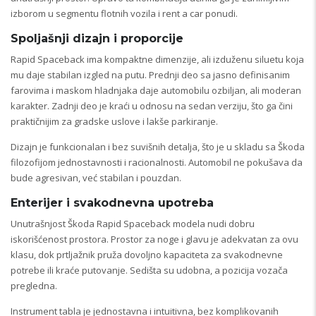
izborom u segmentu flotnih vozila i rent a car ponudi.
Spoljašnji dizajn i proporcije
Rapid Spaceback ima kompaktne dimenzije, ali izduženu siluetu koja
mu daje stabilan izgled na putu. Prednji deo sa jasno definisanim
farovima i maskom hladnjaka daje automobilu ozbiljan, ali moderan
karakter. Zadnji deo je kraći u odnosu na sedan verziju, što ga čini
praktičnijim za gradske uslove i lakše parkiranje.
Dizajn je funkcionalan i bez suvišnih detalja, što je u skladu sa Škoda
filozofijom jednostavnosti i racionalnosti. Automobil ne pokušava da
bude agresivan, već stabilan i pouzdan.
Enterijer i svakodnevna upotreba
Unutrašnjost Škoda Rapid Spaceback modela nudi dobru
iskorišćenost prostora. Prostor za noge i glavu je adekvatan za ovu
klasu, dok prtljažnik pruža dovoljno kapaciteta za svakodnevne
potrebe ili kraće putovanje. Sedišta su udobna, a pozicija vozača
pregledna.
Instrument tabla je jednostavna i intuitivna, bez komplikovanih