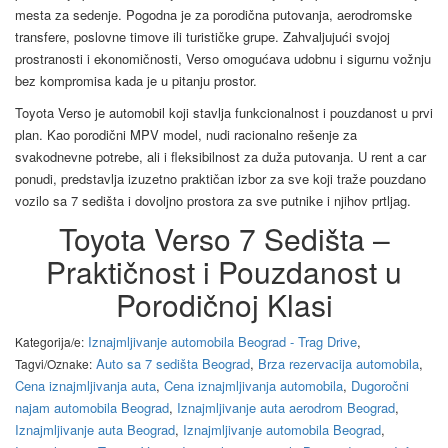
mesta za sedenje. Pogodna je za porodična putovanja, aerodromske
transfere, poslovne timove ili turističke grupe. Zahvaljujući svojoj
prostranosti i ekonomičnosti, Verso omogućava udobnu i sigurnu vožnju
bez kompromisa kada je u pitanju prostor.
Toyota Verso je automobil koji stavlja funkcionalnost i pouzdanost u prvi
plan. Kao porodični MPV model, nudi racionalno rešenje za
svakodnevne potrebe, ali i fleksibilnost za duža putovanja. U rent a car
ponudi, predstavlja izuzetno praktičan izbor za sve koji traže pouzdano
vozilo sa 7 sedišta i dovoljno prostora za sve putnike i njihov prtljag.
Toyota Verso 7 Sedišta –
Praktičnost i Pouzdanost u
Porodičnoj Klasi
Iznajmljivanje automobila Beograd - Trag Drive
,
Kategorija/e:
Auto sa 7 sedišta Beograd
,
Brza rezervacija automobila
,
Tagvi/Oznake:
Cena iznajmljivanja auta
,
Cena iznajmljivanja automobila
,
Dugoročni
najam automobila Beograd
,
Iznajmljivanje auta aerodrom Beograd
,
Iznajmljivanje auta Beograd
,
Iznajmljivanje automobila Beograd
,