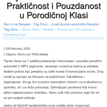
Praktičnost i Pouzdanost
u Porodičnoj Klasi
Rent a car Beograd - Trag Drive
>
Iznajmljivanje automobila Beograd -
Trag Drive
>
Toyota Verso 7 Sedišta – Praktičnost i Pouzdanost u
Porodičnoj Klasi
28 Februara, 2026
Objavio:
Rent a car TRAG Media
Toyota Verso sa 7 sedišta predstavlja funkcionalan i pouzdan porodični
automobil iz MPV segmenta, namenjen vozačima kojima je potreban
dodatni prostor bez prelaska na veliki kombi ili komercijalno vozilo. Ovaj
model je razvijen sa fokusom na praktičnost, fleksibilnost i
dugotrajnost, što ga čini izuzetno racionalnim izborom za svakodnevnu
upotrebu, ali i za duža putovanja. Zahvaljujući povišenoj liniji krova i
dobro organizovanom enterijeru, Verso nudi više prostora nego što se
na prvi pogled očekuje.
Jedna od ključnih karakteristika ovog modela jeste mogućnost