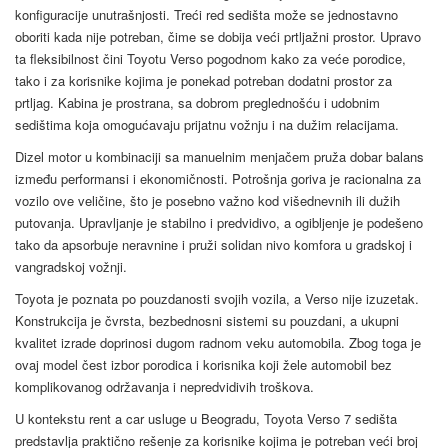
konfiguracije unutrašnjosti. Treći red sedišta može se jednostavno
oboriti kada nije potreban, čime se dobija veći prtljažni prostor. Upravo
ta fleksibilnost čini Toyotu Verso pogodnom kako za veće porodice,
tako i za korisnike kojima je ponekad potreban dodatni prostor za
prtljag. Kabina je prostrana, sa dobrom preglednošću i udobnim
sedištima koja omogućavaju prijatnu vožnju i na dužim relacijama.
Dizel motor u kombinaciji sa manuelnim menjačem pruža dobar balans
između performansi i ekonomičnosti. Potrošnja goriva je racionalna za
vozilo ove veličine, što je posebno važno kod višednevnih ili dužih
putovanja. Upravljanje je stabilno i predvidivo, a ogibljenje je podešeno
tako da apsorbuje neravnine i pruži solidan nivo komfora u gradskoj i
vangradskoj vožnji.
Toyota je poznata po pouzdanosti svojih vozila, a Verso nije izuzetak.
Konstrukcija je čvrsta, bezbednosni sistemi su pouzdani, a ukupni
kvalitet izrade doprinosi dugom radnom veku automobila. Zbog toga je
ovaj model čest izbor porodica i korisnika koji žele automobil bez
komplikovanog održavanja i nepredvidivih troškova.
U kontekstu rent a car usluge u Beogradu, Toyota Verso 7 sedišta
predstavlja praktično rešenje za korisnike kojima je potreban veći broj