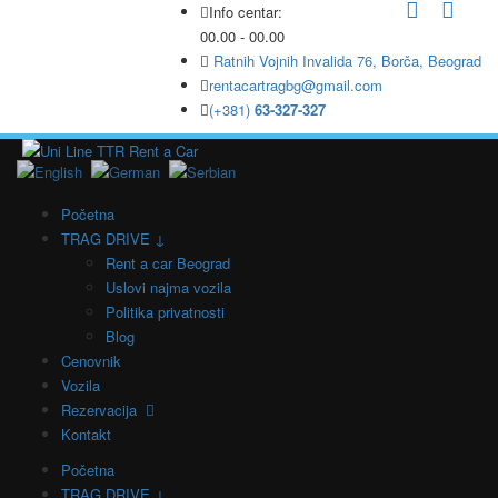
Info centar:
00.00 - 00.00
Ratnih Vojnih Invalida 76, Borča, Beograd
rentacartragbg@gmail.com
(+381)
63-327-327
Početna
TRAG DRIVE ↓
Rent a car Beograd
Uslovi najma vozila
Politika privatnosti
Blog
Cenovnik
Vozila
Rezervacija
Kontakt
Početna
TRAG DRIVE ↓