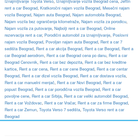
Iznajmljivanje Toyota Verso
,
Iznajmljivanje vozila Beograd cena
,
Jeftin
rent a car Beograd
,
Kratkoročni najam vozila Beograd
,
Mesečni najam
vozila Beograd
,
Najam auta Beograd
,
Najam automobila Beograd
,
Najam vozila bez ograničenja kilometraže
,
Najam vozila za porodicu
,
Najam vozila za putovanje
,
Najbolji rent a car Beograd
,
Online
rezervacija rent a car
,
Porodični automobil za iznajmljivanje
,
Poslovni
najam vozila Beograd
,
Povoljan najam auta Beograd
,
Rent a car 7
sedišta Beograd
,
Rent a car akcija Beograd
,
Rent a car Beograd
,
Rent a
car Beograd aerodrom
,
Rent a car Beograd cena po danu
,
Rent a car
Beograd Cenovnik
,
Rent a car bez depozita
,
Rent a car bez kreditne
kartice
,
Rent a car cena
,
Rent a car cene Beograd
,
Rent a car centar
Beograd
,
Rent a car dizel vozila Beograd
,
Rent a car dostava vozila
,
Rent a car manuelni menjač
,
Rent a car Novi Beograd
,
Rent a car
popust Beograd
,
Rent a car porodična vozila Beograd
,
Rent a car
povoljne cene
,
Rent a car Srbija
,
Rent a car veliki automobil Beograd
,
Rent a car Voždovac
,
Rent a car Vračar
,
Rent a car za firme Beograd
,
Rent a car Zemun
,
Toyota Verso 7 sedišta
,
Toyota Verso rent a car
Beograd
Ukratko / O Nama