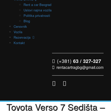
Rent a car Beograd
Uslovi najma vozila
Politika privatnosti
Blog
Cenovnik
Vozila
Rezervacija
Kontakt
(+381)
63 / 327-327
rentacartragbg@gmail.com
Toyota Verso 7 Sedišta –