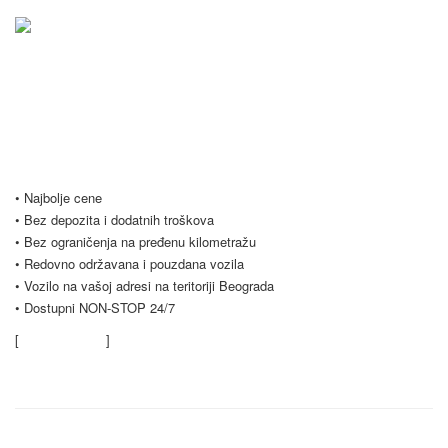
Vršimo iznajmljivanje vozila u Beogradu i Srbiji po najpovoljnijim
uslovima, počevši već od samo 20 evra dnevno. Naš vozni park se
stalno širi i trenutno imamo preko 20 vozila na raspolaganju. Nudimo
Vam i opciju dugoročnog najma vozila, koja je popularna među našim
poslovnim klijentima. Budite slobodni i kontaktirajte nas za sve vrste
pitanja.
• Najbolje cene
• Bez depozita i dodatnih troškova
• Bez ograničenja na pređenu kilometražu
• Redovno održavana i pouzdana vozila
• Vozilo na vašoj adresi na teritoriji Beograda
• Dostupni NON-STOP 24/7
[
Saznajte više
]
Kontaktirajte nas