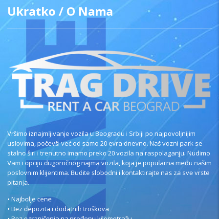
Ukratko / O Nama
Vršimo iznajmljivanje vozila u Beogradu i Srbiji po najpovoljnijim
uslovima, počevši već od samo 20 evra dnevno. Naš vozni park se
stalno širi i trenutno imamo preko 20 vozila na raspolaganju. Nudimo
Vam i opciju dugoročnog najma vozila, koja je popularna među našim
poslovnim klijentima. Budite slobodni i kontaktirajte nas za sve vrste
pitanja.
• Najbolje cene
• Bez depozita i dodatnih troškova
• Bez ograničenja na pređenu kilometražu