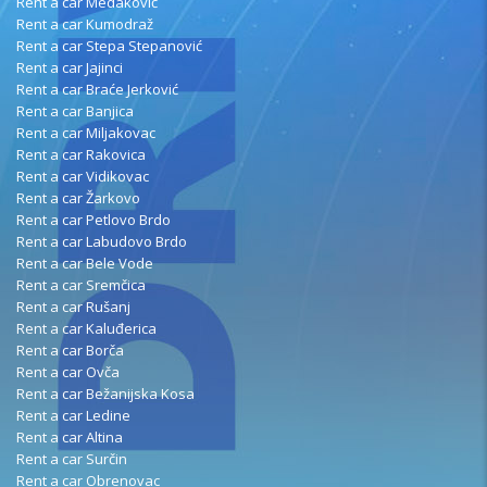
Rent a car Medaković
Rent a car Kumodraž
Rent a car Stepa Stepanović
Rent a car Jajinci
Rent a car Braće Jerković
Rent a car Banjica
Rent a car Miljakovac
Rent a car Rakovica
Rent a car Vidikovac
Rent a car Žarkovo
Rent a car Petlovo Brdo
Rent a car Labudovo Brdo
Rent a car Bele Vode
Rent a car Sremčica
Rent a car Rušanj
Rent a car Kaluđerica
Rent a car Borča
Rent a car Ovča
Rent a car Bežanijska Kosa
Rent a car Ledine
Rent a car Altina
Rent a car Surčin
Rent a car Obrenovac