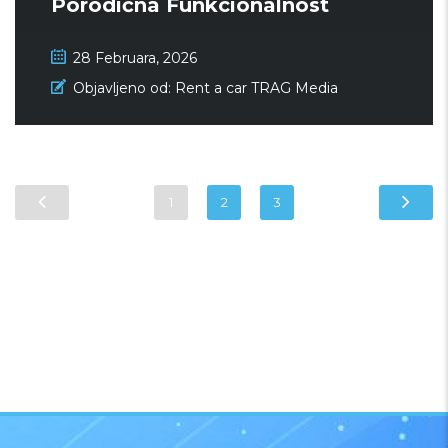
Porodična Funkcionalnost
28 Februara, 2026
Objavljeno od:
Rent a car TRAG Media
1
2
3