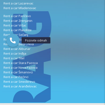
Rent a car Lazarevac
Rent a car Mladenovac
Rent a car Pančevo
Rent a car Zrenjanin
Rent a car Vršac
Rent a car Plandište
Rent a car Sečanj
Rent a car Banatsko Novo Selo
Rent a car Bela Crkva
Rent a car Alibunar
Rent a car Inđija
Rent a car Titel
Rent a car Stara Pazova
Rent a car Nova Pazova
Rent a car Šimanovci
Rent a car Pećinci
Rent a car Smederevo
Rent a car Aranđelovac