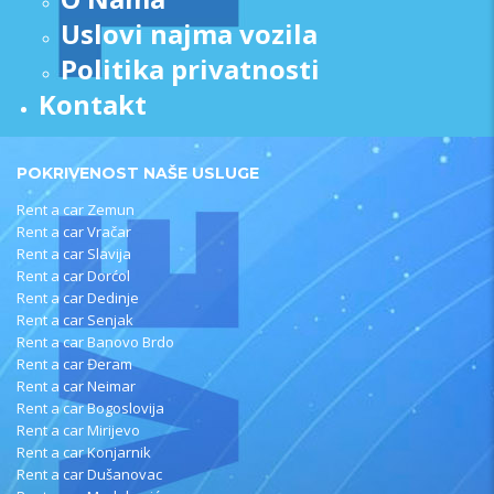
Uslovi najma vozila
Politika privatnosti
Kontakt
POKRIVENOST NAŠE USLUGE
Rent a car Zemun
Rent a car Vračar
Rent a car Slavija
Rent a car Dorćol
Rent a car Dedinje
Rent a car Senjak
Rent a car Banovo Brdo
Rent a car Đeram
Rent a car Neimar
Rent a car Bogoslovija
Rent a car Mirijevo
Rent a car Konjarnik
Rent a car Dušanovac