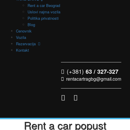
Rent a car Beograd
Uslovi najma vozila
Politika privatnosti
Blog
Cenovnik
Vozila
Rezervacija
Kontakt
(+381)
63 / 327-327
rentacartragbg@gmail.com
Rent a car popust