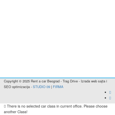
Rent a car Plandište
Rent a car Sečanj
Rent a car Banatsko Novo Selo
Rent a car Bela Crkva
Rent a car Alibunar
Rent a car Inđija
Rent a car Titel
Rent a car Stara Pazova
Rent a car Nova Pazova
Rent a car Šimanovci
Rent a car Pećinci
Rent a car Smederevo
Rent a car Aranđelovac
Copyright © 2025 Rent a car Beograd - Trag Drive - Izrada web sajta i
SEO optimizacija -
STUDIO 09
|
FIRMA
There is no selected car class in current office. Please choose
another Class!