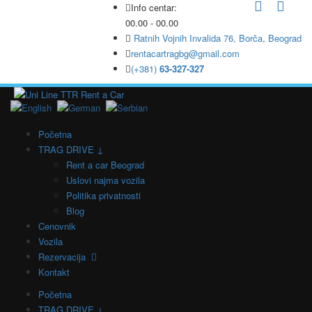
Info centar:
00.00 - 00.00
Ratnih Vojnih Invalida 76, Borča, Beograd
rentacartragbg@gmail.com
(+381)
63-327-327
Početna
TRAG DRIVE ↓
Rent a car Beograd
Uslovi najma vozila
Politika privatnosti
Blog
Cenovnik
Vozila
Rezervacija
Kontakt
Početna
TRAG DRIVE ↓