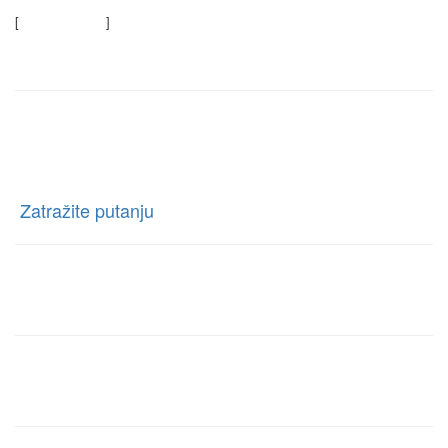
[
Saznajte više
]
Kontaktirajte nas
Rent a car Trag Drive
Ratnih Vojnih Invalida 76 Beograd, Borča, Beograd
[
Zatražite putanju
]
Telefon:
+381 63-327-327
E-mail:
rentacartragbg@gmail.com