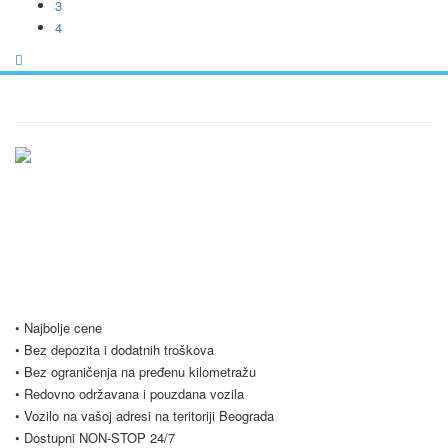
3
4
Ukratko / O Nama
Vršimo iznajmljivanje vozila u Beogradu i Srbiji po najpovoljnijim
uslovima, počevši već od samo 20 evra dnevno. Naš vozni park se
stalno širi i trenutno imamo preko 20 vozila na raspolaganju. Nudimo
Vam i opciju dugoročnog najma vozila, koja je popularna među našim
poslovnim klijentima. Budite slobodni i kontaktirajte nas za sve vrste
pitanja.
• Najbolje cene
• Bez depozita i dodatnih troškova
• Bez ograničenja na pređenu kilometražu
• Redovno održavana i pouzdana vozila
• Vozilo na vašoj adresi na teritoriji Beograda
• Dostupni NON-STOP 24/7