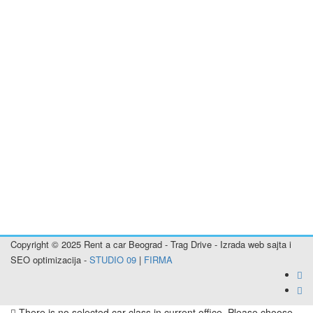
Rent a car Zrenjanin
Rent a car Vršac
Rent a car Plandište
Rent a car Sečanj
Rent a car Banatsko Novo Selo
Rent a car Bela Crkva
Rent a car Alibunar
Rent a car Inđija
Rent a car Titel
Rent a car Stara Pazova
Rent a car Nova Pazova
Rent a car Šimanovci
Rent a car Pećinci
Rent a car Smederevo
Rent a car Aranđelovac
Copyright © 2025 Rent a car Beograd - Trag Drive - Izrada web sajta i
SEO optimizacija -
STUDIO 09
|
FIRMA
There is no selected car class in current office. Please choose