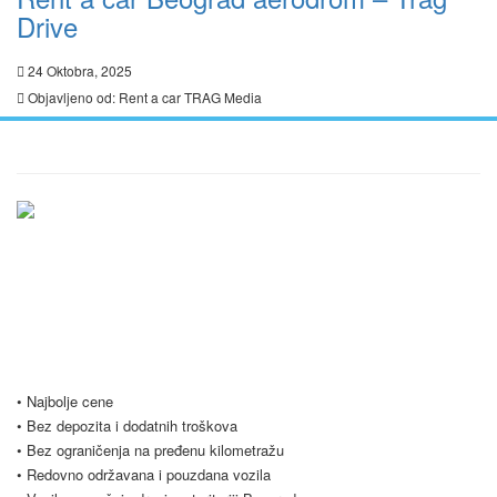
Drive
24 Oktobra, 2025
Objavljeno od:
Rent a car TRAG Media
Ukratko / O Nama
Vršimo iznajmljivanje vozila u Beogradu i Srbiji po najpovoljnijim
uslovima, počevši već od samo 20 evra dnevno. Naš vozni park se
stalno širi i trenutno imamo preko 20 vozila na raspolaganju. Nudimo
Vam i opciju dugoročnog najma vozila, koja je popularna među našim
poslovnim klijentima. Budite slobodni i kontaktirajte nas za sve vrste
pitanja.
• Najbolje cene
• Bez depozita i dodatnih troškova
• Bez ograničenja na pređenu kilometražu
• Redovno održavana i pouzdana vozila