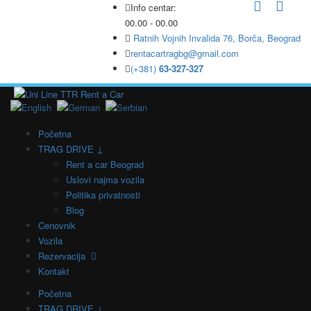
Info centar:
00.00 - 00.00
Ratnih Vojnih Invalida 76, Borča, Beograd
rentacartragbg@gmail.com
(+381)
63-327-327
Početna
TRAG DRIVE ↓
Rent a car Beograd
Uslovi najma vozila
Politika privatnosti
Blog
Cenovnik
Vozila
Rezervacija
Kontakt
Početna
TRAG DRIVE ↓