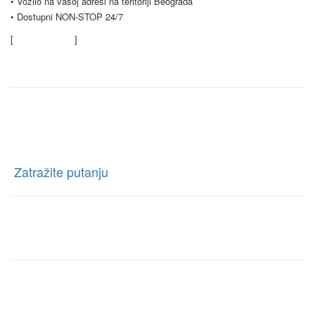
• Vozilo na vašoj adresi na teritoriji Beograda
• Dostupni NON-STOP 24/7
[
Saznajte više
]
Kontaktirajte nas
Rent a car Trag Drive
Ratnih Vojnih Invalida 76 Beograd, Borča, Beograd
[
Zatražite putanju
]
Telefon:
+381 63-327-327
E-mail:
rentacartragbg@gmail.com