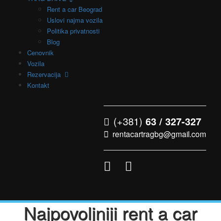
Rent a car Beograd
Uslovi najma vozila
Politika privatnosti
Blog
Cenovnik
Vozila
Rezervacija
Kontakt
(+381)
63 / 327-327
rentacartragbg@gmail.com
Najpovoljniji rent a car