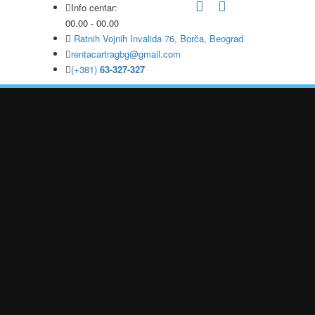
Info centar:
00.00 - 00.00
Ratnih Vojnih Invalida 76, Borča, Beograd
rentacartragbg@gmail.com
(+381)
63-327-327