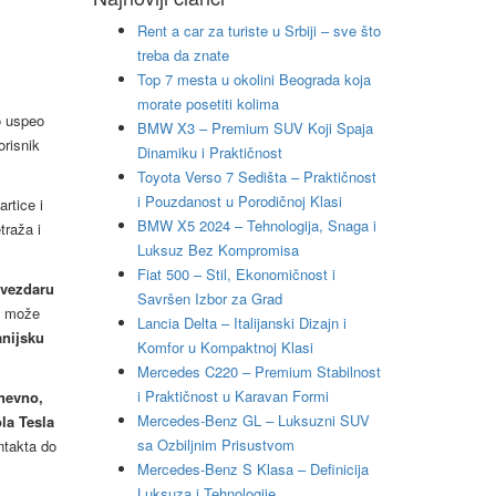
Rent a car za turiste u Srbiji – sve što
treba da znate
Top 7 mesta u okolini Beograda koja
morate posetiti kolima
o uspeo
BMW X3 – Premium SUV Koji Spaja
orisnik
Dinamiku i Praktičnost
Toyota Verso 7 Sedišta – Praktičnost
i Pouzdanost u Porodičnoj Klasi
rtice i
BMW X5 2024 – Tehnologija, Snaga i
traža i
Luksuz Bez Kompromisa
Fiat 500 – Stil, Ekonomičnost i
Zvezdaru
Savršen Izbor za Grad
o može
Lancia Delta – Italijanski Dizajn i
anijsku
Komfor u Kompaktnoj Klasi
Mercedes C220 – Premium Stabilnost
i Praktičnost u Karavan Formi
dnevno,
Mercedes-Benz GL – Luksuzni SUV
la Tesla
sa Ozbiljnim Prisustvom
ntakta do
Mercedes-Benz S Klasa – Definicija
Luksuza i Tehnologije