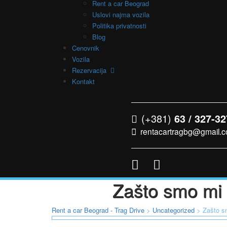
Rent a car Beograd
Uslovi najma vozila
Politika privatnosti
Blog
Cenovnik
Vozila
Rezervacija
Kontakt
(+381)
63 / 327-32
rentacartragbg@gmail.
Zašto smo mi n
Rent a car Beograd - Trag Drive
>
Uncategorized
>
Zašto sm