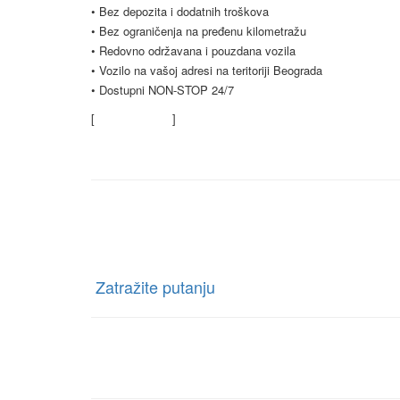
• Bez depozita i dodatnih troškova
• Bez ograničenja na pređenu kilometražu
• Redovno održavana i pouzdana vozila
• Vozilo na vašoj adresi na teritoriji Beograda
• Dostupni NON-STOP 24/7
[
Saznajte više
]
Kontaktirajte nas
Rent a car Trag Drive
Ratnih Vojnih Invalida 76 Beograd, Borča,
[
Zatražite putanju
]
Telefon:
+381 63-327-327