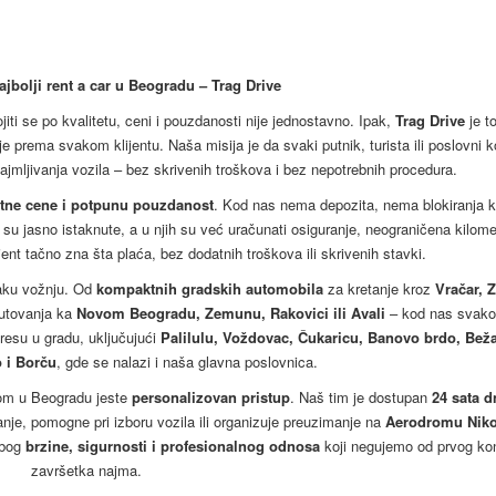
jbolji rent a car u Beogradu – Trag Drive
iti se po kvalitetu, ceni i pouzdanosti nije jednostavno. Ipak,
Trag Drive
je t
je prema svakom klijentu. Naša misija je da svaki putnik, turista ili poslovni k
najmljivanja vozila – bez skrivenih troškova i bez nepotrebnih procedura.
ntne cene i potpunu pouzdanost
. Kod nas nema depozita, nema blokiranja ka
u jasno istaknute, a u njih su već uračunati osiguranje, neograničena kilome
jent tačno zna šta plaća, bez dodatnih troškova ili skrivenih stavki.
vaku vožnju. Od
kompaktnih gradskih automobila
za kretanje kroz
Vračar, 
utovanja ka
Novom Beogradu, Zemunu, Rakovici ili Avali
– kod nas svak
resu u gradu, uključujući
Palilulu, Voždovac, Čukaricu, Banovo brdo, Bež
o i Borču
, gde se nalazi i naša glavna poslovnica.
r-om u Beogradu jeste
personalizovan pristup
. Naš tim je dostupan
24 sata 
nje, pomogne pri izboru vozila ili organizuje preuzimanje na
Aerodromu Niko
zbog
brzine, sigurnosti i profesionalnog odnosa
koji negujemo od prvog ko
završetka najma.