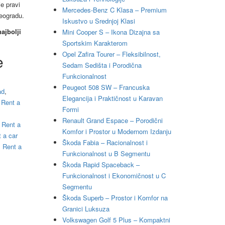
e pravi
Mercedes-Benz C Klasa – Premium
eogradu.
Iskustvo u Srednjoj Klasi
najbolji
Mini Cooper S – Ikona Dizajna sa
Sportskim Karakterom
Opel Zafira Tourer – Fleksibilnost,
e
Sedam Sedišta i Porodična
Funkcionalnost
Peugeot 508 SW – Francuska
ad
,
Elegancija i Praktičnost u Karavan
,
Rent a
Formi
Renault Grand Espace – Porodični
,
Rent a
Komfor i Prostor u Modernom Izdanju
 a car
Škoda Fabia – Racionalnost i
,
Rent a
Funkcionalnost u B Segmentu
Škoda Rapid Spaceback –
Funkcionalnost i Ekonomičnost u C
Segmentu
Škoda Superb – Prostor i Komfor na
Granici Luksuza
Volkswagen Golf 5 Plus – Kompaktni