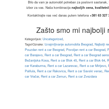
Bilo da vam je automobil potreban za poslovni sastanak,
izbor za vas. Naša kombinacija
najboljih cena, kvalitetn
Kontaktirajte nas već danas putem telefona
+381 63 327 
Zašto smo mi najbolji 
Uncategorized
,
Kategorija/e:
Iznajmljivanje automobila Beograd
,
Najbolji r
Tagvi/Oznake:
Pouzdan rent a car Beograd
,
Povoljan rent a car Beograd
,
P
car Barajevo
,
Rent a car Beograd
,
Rent a car Beograd aero
Bežanijska Kosa
,
Rent a car Blok 45
,
Rent a car Blok 64
,
R
car Karaburma
,
Rent a car Lazarevac
,
Rent a car Mirijevo
,
Palilula
,
Rent a car Rakovica
,
Rent a car Savski venac
,
Ren
car Vračar
,
Rent a car Zemun
,
Rent a car Zvezdara