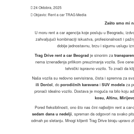
24 Oktobra, 2025
Objavio:
Rent a car TRAG Media
Zašto smo mi na
U moru rent a car agencija koje posluju u Beogradu, izdvoj
zahvaljujući kombinaciji iskustva, profesionalnosti i pažn
dobije jednostavnu, brzu i sigurnu uslugu iz
Trag Drive rent a car Beograd
je sinonim za
transpare
nema iznenađenja prilikom preuzimanja vozila. Sve cene s
tehnički ispravno vozilo. To znači da kli
Naša vozila su redovno servisirana, čista i spremna za s
ili Dorćol
, do
porodičnih karavana
i
SUV modela
za p
pronaći idealno vozilo. Dostava je moguća na bilo koju ad
kosu, Altinu, Mirijev
Pored fleksibilnosti, ono što nas čini najboljim rent a ca
sedam dana u nedelji
, spreman da odgovori na svako pita
odmah po sletanju. Mnogi klijenti Trag Drive biraju upravo 