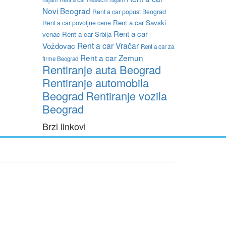
Novi Beograd
Rent a car popust Beograd
Rent a car Savski
Rent a car povoljne cene
Rent a car
venac
Rent a car Srbija
Rent a car Vračar
Voždovac
Rent a car za
Rent a car Zemun
firme Beograd
Rentiranje auta Beograd
Rentiranje automobila
Beograd
Rentiranje vozila
Beograd
Brzi linkovi
o širi i trenutno imamo preko 20 vozila na raspolaganju.
sve vrste pitanja.