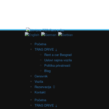
Početna
TRAG DRIVE ↓
Rent a car Beograd
Uslovi najma vozila
Politika privatnosti
Blog
Cenovnik
Vozila
Rezervacija
Kontakt
Početna
TRAG DRIVE ↓