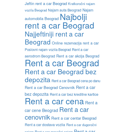
Jeftin rent a car Beograd
Kratkoročni najam
Najam
Najam auta Beograd
vozila Beograd
Najbolji
automobila Beograd
rent a car Beograd
Najjeftiniji rent a car
Beograd
Online rezervacija rent a car
Rent a car
Poslovni najam vozila Beograd
Rent a car akcija Beograd
aerodrom Beograd
Rent a car Beograd
Rent a car Beograd bez
depozita
Rent a car Beograd cena po danu
Rent a car
Rent a car Beograd Cenovnik
bez depozita
Rent a car bez kreditne kartice
Rent a car cena
Rent a
Rent a car
car cene Beograd
cenovnik
Rent a car centar Beograd
Rent a car dostava vozila
Rent a car dugoročni
Rent a car
najam
Rent a car mesečni najam