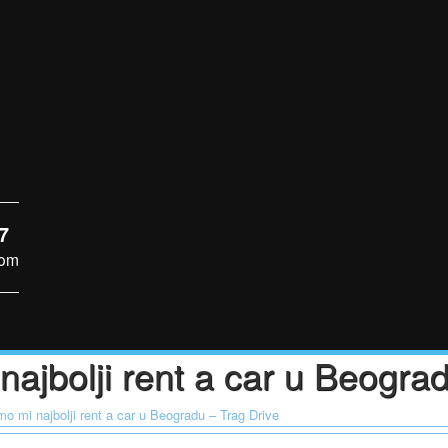
7
com
ajbolji rent a car u Beogra
o mi najbolji rent a car u Beogradu – Trag Drive