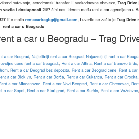
 vikend putovanje, aerodromski transfer ili svakodnevne obaveze,
Trag Drive
j
ih vozila i dostupnosti 24/7
čini nas liderom među rent a car agencijama u B
327
ili e-maila
rentacartragbg@gmail.com
, i uverite se zašto je
Trag Drive 
rent a car u Beogradu
.
rent a car u Beogradu – Trag Driv
ent a car Beograd
,
Najjeftiniji rent a car Beograd
,
Najpovoljniji rent a car Beogr
ovoljne cene rent a car Beograd.
,
Rent a car Altina
,
Rent a car Banovo Brdo
drom
,
Rent a car Beograd bez depozita
,
Rent a car Beograd cene
,
Rent a car
ent a car Blok 70
,
Rent a car Borča
,
Rent a car Čukarica
,
Rent a car Grocka
Rent a car Mladenovac
,
Rent a car Novi Beograd
,
Rent a car Obrenovac
,
Rent
t a car Sopot
,
Rent a car Stari grad
,
Rent a car Surčin
,
Rent a car Voždovac