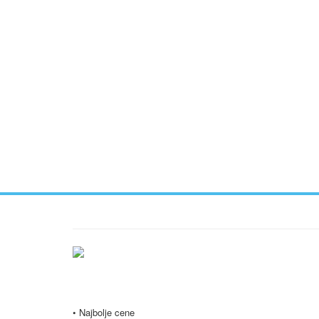
Ukratko / O Nama
Vršimo iznajmljivanje vozila u Beogradu i Srbiji po najpovo
Nudimo Vam i opciju dugoročnog najma vozila, koja je popula
• Najbolje cene