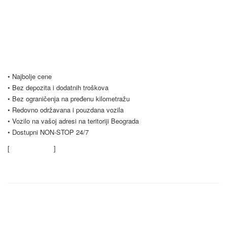
Vršimo iznajmljivanje vozila u Beogradu i Srbiji po najpovoljnijim
uslovima, počevši već od samo 20 evra dnevno. Naš vozni park se
stalno širi i trenutno imamo preko 20 vozila na raspolaganju. Nudimo
Vam i opciju dugoročnog najma vozila, koja je popularna među našim
poslovnim klijentima. Budite slobodni i kontaktirajte nas za sve vrste
pitanja.
• Najbolje cene
• Bez depozita i dodatnih troškova
• Bez ograničenja na pređenu kilometražu
• Redovno održavana i pouzdana vozila
• Vozilo na vašoj adresi na teritoriji Beograda
• Dostupni NON-STOP 24/7
[
Saznajte više
]
Kontaktirajte nas
Rent a car Trag Drive