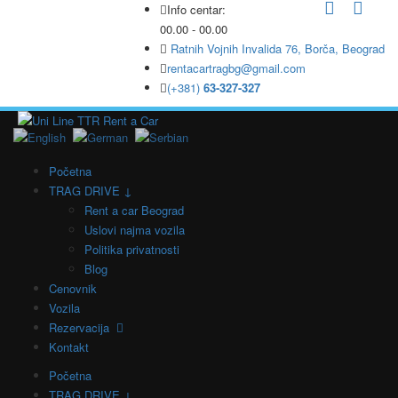
Info centar:
00.00 - 00.00
Ratnih Vojnih Invalida 76, Borča, Beograd
rentacartragbg@gmail.com
(+381)
63-327-327
Početna
TRAG DRIVE ↓
Rent a car Beograd
Uslovi najma vozila
Politika privatnosti
Blog
Cenovnik
Vozila
Rezervacija
Kontakt
Početna
TRAG DRIVE ↓