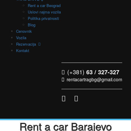
Rent a car Beograd
Uslovi najma vozila
Politika privatnosti
Blog
Cenovnik
Vozila
Rezervacija
Kontakt
(+381)
63 / 327-327
rentacartragbg@gmail.com
Rent a car Barajevo