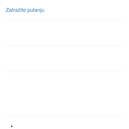
Ratnih Vojnih Invalida 76 Beograd, Borča, Beograd
[
Zatražite putanju
]
Telefon:
+381 63-327-327
E-mail:
rentacartragbg@gmail.com
Radno vreme info centra:
Ponedeljak – Nedelja
00:00h – 00:00h
Brzi linkovi
Home