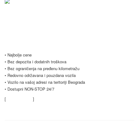
Vršimo iznajmljivanje vozila u Beogradu i Srbiji po najpovoljnijim
uslovima, počevši već od samo 20 evra dnevno. Naš vozni park se
stalno širi i trenutno imamo preko 20 vozila na raspolaganju. Nudimo
Vam i opciju dugoročnog najma vozila, koja je popularna među našim
poslovnim klijentima. Budite slobodni i kontaktirajte nas za sve vrste
pitanja.
• Najbolje cene
• Bez depozita i dodatnih troškova
• Bez ograničenja na pređenu kilometražu
• Redovno održavana i pouzdana vozila
• Vozilo na vašoj adresi na teritoriji Beograda
• Dostupni NON-STOP 24/7
[
Saznajte više
]
Kontaktirajte nas