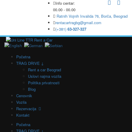
Info centar:
00.00 - 00.00
Ratnih Vojnih Invalida 76, Borča, Beograd
rentacartragbg@gmail.com
(+381)
63-327-327
Početna
TRAG DRIVE ↓
Rent a car Beograd
Uslovi najma vozila
Politika privatnosti
Blog
Cenovnik
Vozila
Rezervacija
Kontakt
Početna
TRAG DRIVE ↓