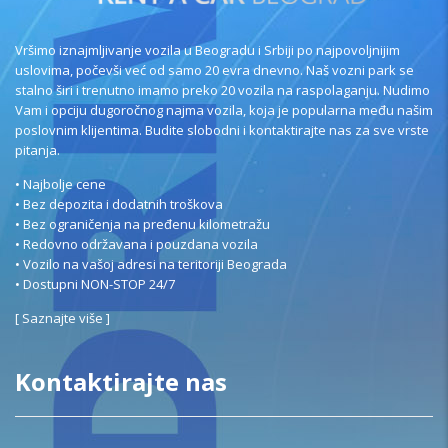
Vršimo iznajmljivanje vozila u Beogradu i Srbiji po najpovoljnijim
uslovima, počevši već od samo 20 evra dnevno. Naš vozni park se
stalno širi i trenutno imamo preko 20 vozila na raspolaganju. Nudimo
Vam i opciju dugoročnog najma vozila, koja je popularna među našim
poslovnim klijentima. Budite slobodni i kontaktirajte nas za sve vrste
pitanja.
• Najbolje cene
• Bez depozita i dodatnih troškova
• Bez ograničenja na pređenu kilometražu
• Redovno održavana i pouzdana vozila
• Vozilo na vašoj adresi na teritoriji Beograda
• Dostupni NON-STOP 24/7
[
Saznajte više
]
Kontaktirajte nas