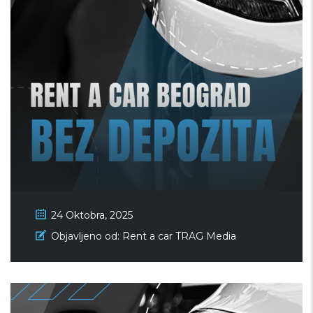
24 Oktobra, 2025
Rent a car Beograd bez
Objavljeno od:
Rent a car TRAG Media
depozita – Trag Drive