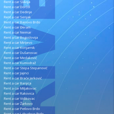
Rent a car Slavija
Rent a car Dorćol
Rent a car Dedinje
Rent a car Senjak
Rent a car Banovo Brdo
Rent a car Đeram
Rent a car Neimar
Rent a car Bogoslovija
Rent a car Mirijevo
Rent a car Konjarnik
Rent a car Dušanovac
Rent a car Medaković
Rent a car Kumodraž
Rent a car Stepa Stepanović
Rent a car Jajinci
Rent a car Braće Jerković
Rent a car Banjica
Rent a car Miljakovac
Rent a car Rakovica
Rent a car Vidikovac
Rent a car Žarkovo
Rent a car Petlovo Brdo
Rent a car Labudovo Brdo