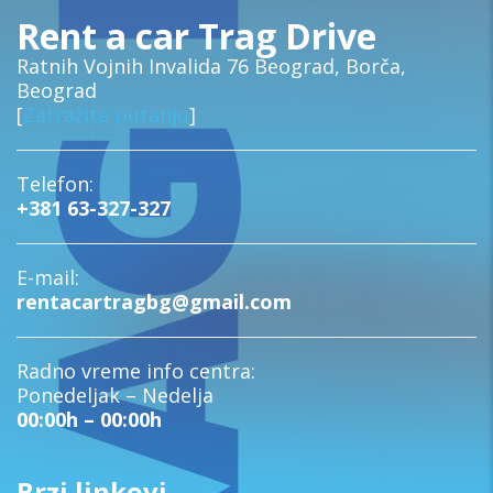
Rent a car Trag Drive
Ratnih Vojnih Invalida 76 Beograd, Borča,
Beograd
[
Zatražite putanju
]
Telefon:
+381 63-327-327
E-mail:
rentacartragbg@gmail.com
Radno vreme info centra:
Ponedeljak – Nedelja
00:00h – 00:00h
Brzi linkovi