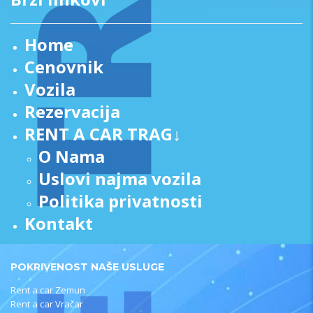
Home
Cenovnik
Vozila
Rezervacija
RENT A CAR TRAG↓
O Nama
Uslovi najma vozila
Politika privatnosti
Kontakt
POKRIVENOST NAŠE USLUGE
Rent a car Zemun
Rent a car Vračar