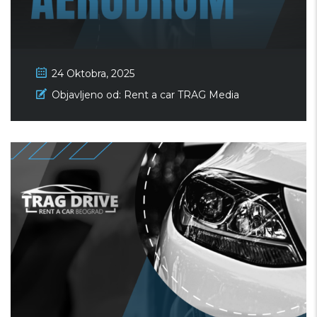
24 Oktobra, 2025
Rent a car Beograd aerodrom –
Objavljeno od:
Rent a car TRAG Media
Trag Drive