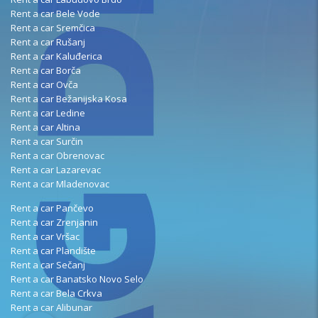
Rent a car Bele Vode
Rent a car Sremčica
Rent a car Rušanj
Rent a car Kaluđerica
Rent a car Borča
Rent a car Ovča
Rent a car Bežanijska Kosa
Rent a car Ledine
Rent a car Altina
Rent a car Surčin
Rent a car Obrenovac
Rent a car Lazarevac
Rent a car Mladenovac
Rent a car Pančevo
Rent a car Zrenjanin
Rent a car Vršac
Rent a car Plandište
Rent a car Sečanj
Rent a car Banatsko Novo Selo
Rent a car Bela Crkva
Rent a car Alibunar