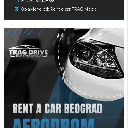
24 Oktobra, 2025
Zašto smo mi najbolji rent a car
Objavljeno od:
Rent a car TRAG Media
u Beogradu – Trag Drive