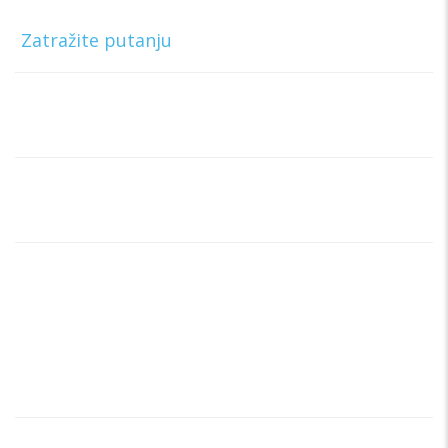
Beograd
[
Zatražite putanju
]
Telefon:
+381 63-327-327
E-mail:
rentacartragbg@gmail.com
Radno vreme info centra:
Ponedeljak – Nedelja
00:00h – 00:00h
Brzi linkovi
Home