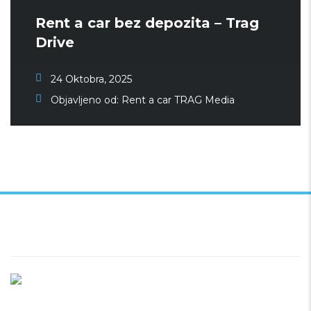
Rent a car bez depozita – Trag
Drive
24 Oktobra, 2025
Objavljeno od:
Rent a car TRAG Media
Ukratko / O Nama
Vršimo iznajmljivanje vozila u Beogradu i Srbiji po najpovoljnijim