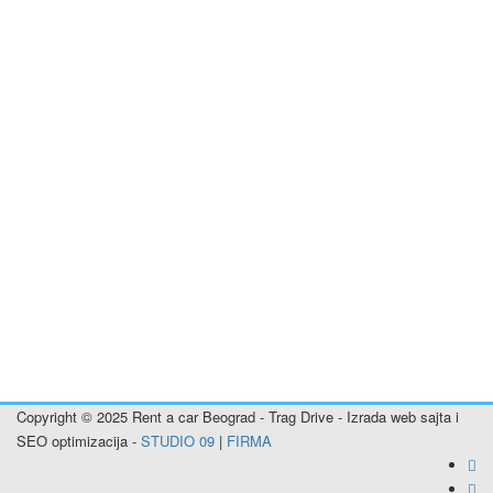
Rent a car Pančevo
Rent a car Zrenjanin
Rent a car Vršac
Rent a car Plandište
Rent a car Sečanj
Rent a car Banatsko Novo Selo
Rent a car Bela Crkva
Rent a car Alibunar
Rent a car Inđija
Rent a car Titel
Rent a car Stara Pazova
Rent a car Nova Pazova
Rent a car Šimanovci
Rent a car Pećinci
Rent a car Smederevo
Rent a car Aranđelovac
Copyright © 2025 Rent a car Beograd - Trag Drive - Izrada web sajta i
SEO optimizacija -
STUDIO 09
|
FIRMA