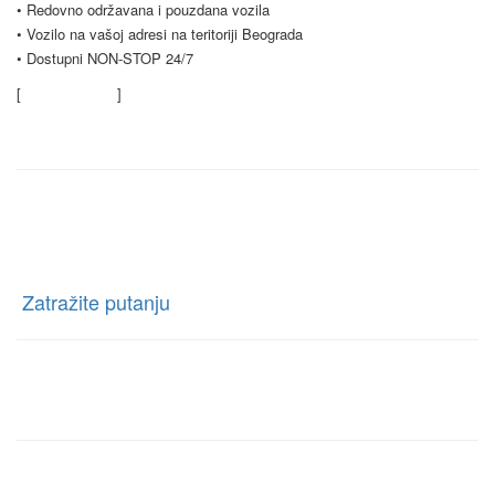
• Redovno održavana i pouzdana vozila
• Vozilo na vašoj adresi na teritoriji Beograda
• Dostupni NON-STOP 24/7
[
Saznajte više
]
Kontaktirajte nas
Rent a car Trag Drive
Ratnih Vojnih Invalida 76 Beograd, Borča, Beograd
[
Zatražite putanju
]
Telefon:
+381 63-327-327
E-mail: