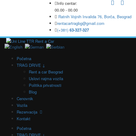
Info centar:
00.00 - 00.00
Ratnih Vojnih Invalida 76, Borča, Beograd
rentacartragbg@gmail.com
(+381)
63-327-327
Početna
TRAG DRIVE ↓
Rent a car Beograd
Uslovi najma vozila
Politika privatnosti
Blog
Cenovnik
Vozila
Rezervacija
Kontakt
Početna
TRAG DRIVE ↓