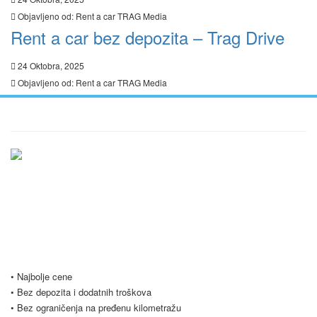
Objavljeno od:
Rent a car TRAG Media
Rent a car bez depozita – Trag Drive
24 Oktobra, 2025
Objavljeno od:
Rent a car TRAG Media
Ukratko / O Nama
Vršimo iznajmljivanje vozila u Beogradu i Srbiji po najpovoljnijim
uslovima, počevši već od samo 20 evra dnevno. Naš vozni park se
stalno širi i trenutno imamo preko 20 vozila na raspolaganju. Nudimo
Vam i opciju dugoročnog najma vozila, koja je popularna među našim
poslovnim klijentima. Budite slobodni i kontaktirajte nas za sve vrste
pitanja.
• Najbolje cene
• Bez depozita i dodatnih troškova
• Bez ograničenja na pređenu kilometražu